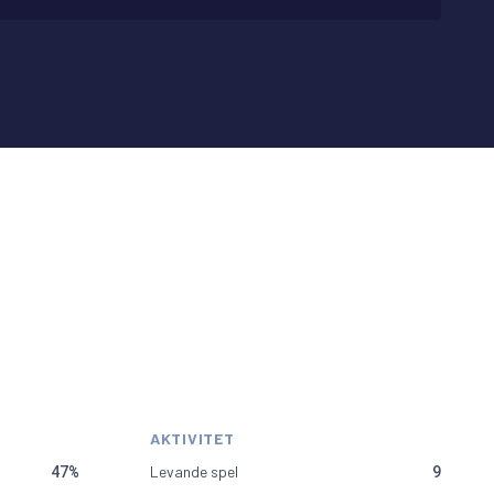
AKTIVITET
47%
9
Levande spel