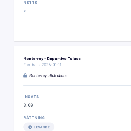
NETTO
*
Monterrey - Deportivo Toluca
Football
•
2026-01-11
Monterrey u15,5 shots
INSATS
3.00
RÄTTNING
LEVANDE