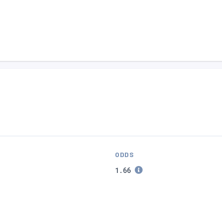
ODDS
1.66