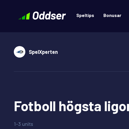
Speltips
Bonusar
SPELTIPS
FOTBOLL
Premier Leagu
Alla speltips
SpelXperten
Champions Lea
VIP-rekare
Europa League
Gratis rekare
Sydamerikansk 
Bundesliga / La 
Fotboll högsta ligo
Övrig fotboll
1-3 units