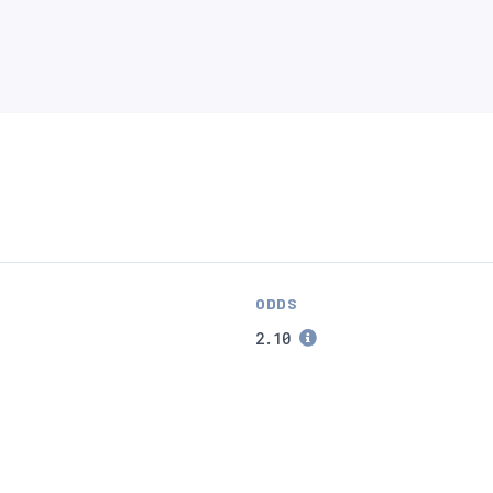
ODDS
2.10