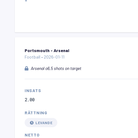
*
Portsmouth - Arsenal
Football
•
2026-01-11
Arsenal o6,5 shots on target
INSATS
2.00
RÄTTNING
LEVANDE
NETTO