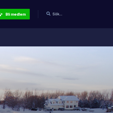
Bli medlem
BASKET
ESPORT
NBA
CS2
Övrig basket
Call of Duty
er tour
League of Legends
Dota 2