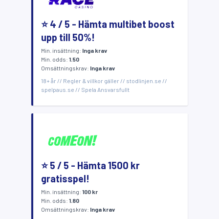
Chatta med likasinnade
⭐ 4 / 5 - Hämta multibet boost
upp till 50%!
Logga in
Min. insättning:
Inga krav
Min. odds:
1.50
Omsättningskrav:
Inga krav
Bli medlem
18+ år // Regler & villkor gäller // stodlinjen.se //
spelpaus.se // Spela Ansvarsfullt
ELLER ANSLUT SOM GÄST
⭐ 5 / 5 - Hämta 1500 kr
Anslut
gratisspel!
Min. insättning:
100 kr
Min. odds:
1.80
Omsättningskrav:
Inga krav