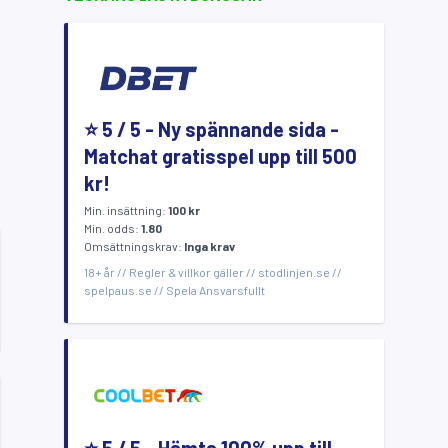
⭐ 5 / 5 - Ny spännande sida -
Matchat gratisspel upp till 500
kr!
Min. insättning:
100 kr
Min. odds:
1.80
Omsättningskrav:
Inga krav
18+ år // Regler & villkor gäller // stodlinjen.se //
spelpaus.se // Spela Ansvarsfullt
⭐ 5 / 5 - Hämta 100% upp till