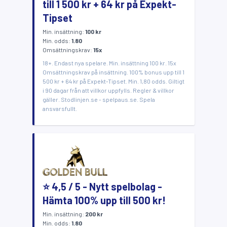
till 1 500 kr + 64 kr på Expekt-
Tipset
Min. insättning:
100 kr
Min. odds:
1.80
Omsättningskrav:
15x
18+. Endast nya spelare. Min. insättning 100 kr. 15x
Omsättningskrav på insättning. 100% bonus upp till 1
500 kr + 64 kr på Expekt-Tipset. Min. 1,80 odds. Giltigt
i 90 dagar från att villkor uppfylls. Regler & villkor
gäller. Stodlinjen.se - spelpaus.se. Spela
ansvarsfullt.
⭐ 4,5 / 5 - Nytt spelbolag -
Hämta 100% upp till 500 kr!
Min. insättning:
200 kr
Min. odds:
1.80