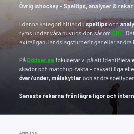
Övrig ishockey – Speltips, analyser & rekar 
I denna kategori hittar du
speltips
och
anal
ryms under våra huvudsidor, såsom
CHL
. De
extraligan, landslagsturneringar eller andra
På
Oddser.se
fokuserar vi på att identifiera
skador och matchup-fakta – oavsett liga eller
över/under
,
målskyttar
och andra speltyper
Senaste rekarna från lägre ligor och inter
ANNONS