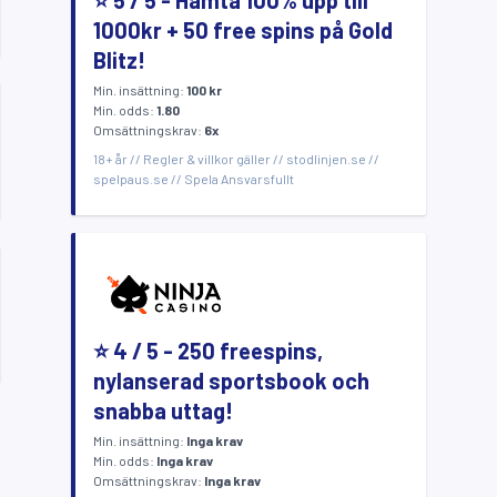
1000kr + 50 free spins på Gold
Blitz!
Min. insättning:
100 kr
Min. odds:
1.80
Omsättningskrav:
6x
18+ år // Regler & villkor gäller // stodlinjen.se //
spelpaus.se // Spela Ansvarsfullt
⭐ 4 / 5 - 250 freespins,
nylanserad sportsbook och
snabba uttag!
Min. insättning:
Inga krav
Min. odds:
Inga krav
Omsättningskrav:
Inga krav