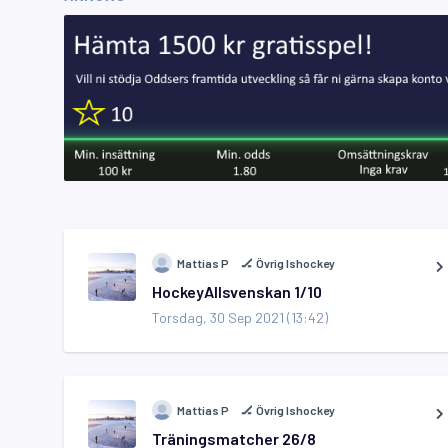
Mattias P
🏒
Övrig Ishockey
HockeyAllsvenskan 1/10
Torsdag, 30 Sep 2021 (13:42)
Mattias P
🏒
Övrig Ishockey
Träningsmatcher 26/8