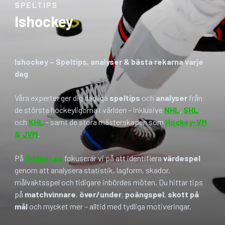
SPELTIPS
Ishockey
Ishockey – Speltips, analyser & bästa rekarna varje
dag
Våra experter ger dig dagliga
speltips
och
analyser
från
de största hockeyligorna i världen – inklusive
NHL
,
SHL
och
KHL
– samt de stora mästerskapen som
Hockey-VM
& JVM
.
På
Oddser.se
fokuserar vi på att identifiera
värdespel
genom att analysera statistik, lagform, skador,
målvaktsspel och tidigare inbördes möten. Du hittar tips
på
matchvinnare
,
över/under
,
poängspel
,
skott på
mål
och mycket mer – alltid med tydliga motiveringar.