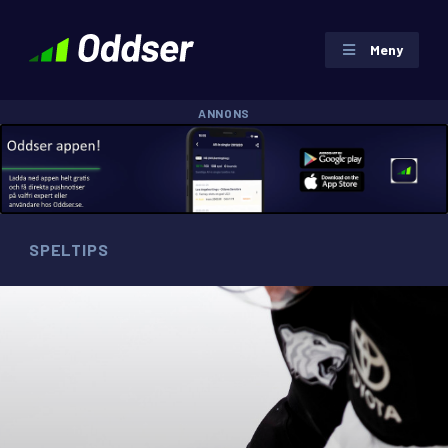
Meny
ANNONS
SPELTIPS