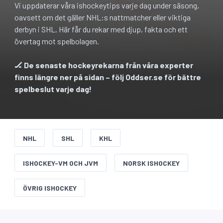
Vi uppdaterar våra ishockeytips varje dag under säsong,
oavsett om det gäller NHL:s nattmatcher eller viktiga
derbyn i SHL. Här får du rekar med djup, fakta och ett
övertag mot spelbolagen.
🏒 De senaste hockeyrekarna från våra experter
finns längre ner på sidan – följ Oddser.se för bättre
spelbeslut varje dag!
NHL
SHL
KHL
ISHOCKEY-VM OCH JVM
NORSK ISHOCKEY
ÖVRIG ISHOCKEY