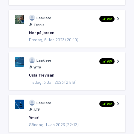
Laakieee
VIP
🎾
Tennis
Ner på jorden
Fredag, 6 Jan 2023 (20:10)
Laakieee
VIP
🎾
WTA
Usla Trevisan!
Tisdag, 3 Jan 2023 (21:16)
Laakieee
VIP
🎾
ATP
Ymer!
Söndag, 1 Jan 2023 (22:12)