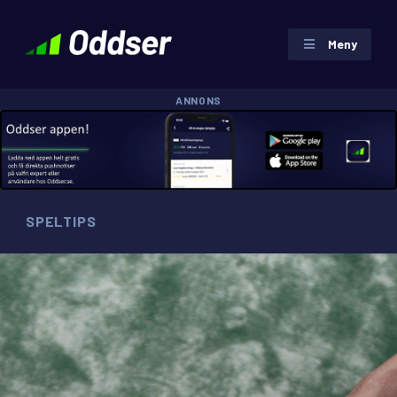
Meny
ANNONS
SPELTIPS