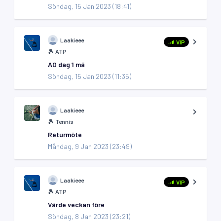
Söndag, 15 Jan 2023 (18:41)
Laakieee
VIP
🎾
ATP
AO dag 1 mä
Söndag, 15 Jan 2023 (11:35)
Laakieee
🎾
Tennis
Returmöte
Måndag, 9 Jan 2023 (23:49)
Laakieee
VIP
🎾
ATP
Värde veckan före
Söndag, 8 Jan 2023 (23:21)