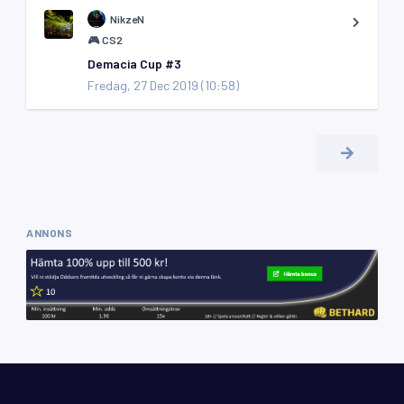
NikzeN
🎮
CS2
Demacia Cup #3
Fredag, 27 Dec 2019 (10:58)
ANNONS