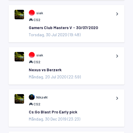
siak
🎮
CS2
Gamers Club Masters V - 30/07/2020
Torsdag, 30 Jul 2020 (19:48)
siak
🎮
CS2
Nexus vs Berzerk
Måndag, 20 Jul 2020 (22:59)
NikzeN
🎮
CS2
Cs:Go Blast Pro Early pick
Måndag, 30 Dec 2019 (23:23)