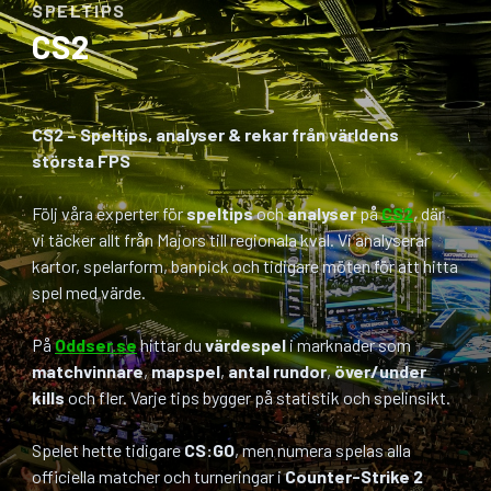
SPELTIPS
CS2
CS2 – Speltips, analyser & rekar från världens
största FPS
Följ våra experter för
speltips
och
analyser
på
CS2
, där
vi täcker allt från Majors till regionala kval. Vi analyserar
kartor, spelarform, banpick och tidigare möten för att hitta
spel med värde.
På
Oddser.se
hittar du
värdespel
i marknader som
matchvinnare
,
mapspel
,
antal rundor
,
över/under
kills
och fler. Varje tips bygger på statistik och spelinsikt.
Spelet hette tidigare
CS:GO
, men numera spelas alla
officiella matcher och turneringar i
Counter-Strike 2