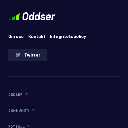
Om oss
Kontakt
Integritetspolicy
Twitter
ODDSER
COMMUNITY
FOTBOLL