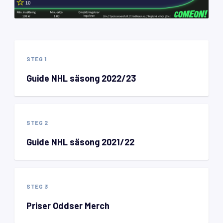
STEG 1
Guide NHL säsong 2022/23
STEG 2
Guide NHL säsong 2021/22
STEG 3
Priser Oddser Merch