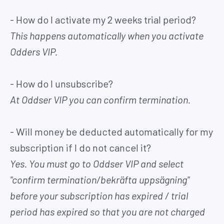
- How do I activate my 2 weeks trial period?
This happens automatically when you activate
Odders VIP.
- How do I unsubscribe?
At Oddser VIP you can confirm termination.
- Will money be deducted automatically for my
subscription if I do not cancel it?
Yes. You must go to Oddser VIP and select
"confirm termination/bekräfta uppsägning"
before your subscription has expired / trial
period has expired so that you are not charged