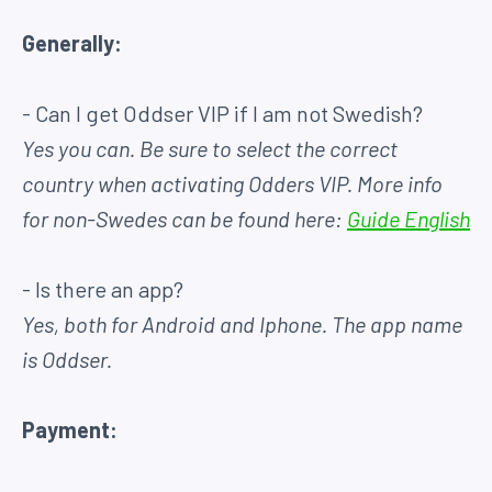
Generally:
- Can I get Oddser VIP if I am not Swedish?
Yes you can. Be sure to select the correct
country when activating Odders VIP. More info
for non-Swedes can be found here:
Guide English
- Is there an app?
Yes, both for Android and Iphone. The app name
is Oddser.
Payment: