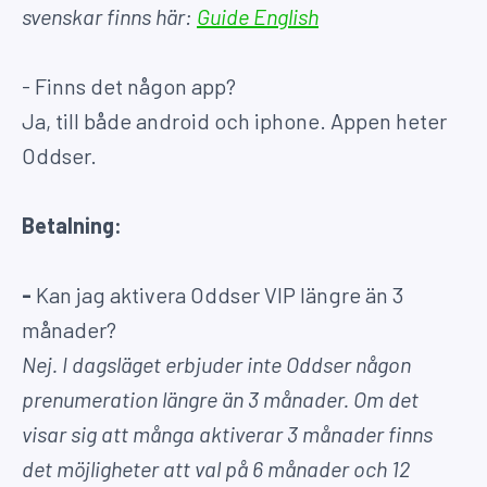
svenskar finns här:
Guide English
- Finns det någon app?
Ja, till både android och iphone. Appen heter
Oddser.
Betalning:
-
Kan jag aktivera Oddser VIP längre än 3
månader?
Nej. I dagsläget erbjuder inte Oddser någon
prenumeration längre än 3 månader. Om det
visar sig att många aktiverar 3 månader finns
det möjligheter att val på 6 månader och 12