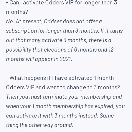
- Can I activate Odders VIP for longer than 3
months?
No. At present, Oddser does not offer a
subscription for longer than 3 months. If it turns
out that many activate 3 months, there is a
possibility that elections of 6 months and 12
months will appear in 2021.
- What happens if I have activated 1 month
Odders VIP and want to change to 3 months?
Then you must terminate your membership and
when your 1 month membership has expired, you
can activate it with 3 months instead. Same
thing the other way around.