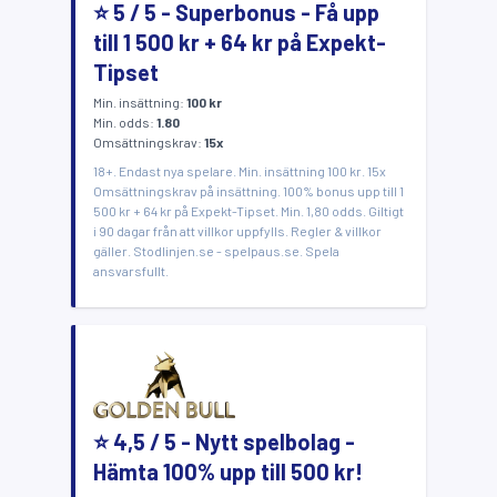
⭐ 5 / 5 - Superbonus - Få upp
till 1 500 kr + 64 kr på Expekt-
Tipset
Min. insättning:
100 kr
Min. odds:
1.80
Omsättningskrav:
15x
18+. Endast nya spelare. Min. insättning 100 kr. 15x
Omsättningskrav på insättning. 100% bonus upp till 1
500 kr + 64 kr på Expekt-Tipset. Min. 1,80 odds. Giltigt
i 90 dagar från att villkor uppfylls. Regler & villkor
gäller. Stodlinjen.se - spelpaus.se. Spela
ansvarsfullt.
⭐ 4,5 / 5 - Nytt spelbolag -
Hämta 100% upp till 500 kr!