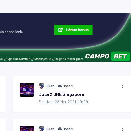
Illkan
🎮
Dota 2
Dota 2 ONE Singapore
Söndag, 28 Mar 2021 (19:09)
Illkan
🎮
Dota 2