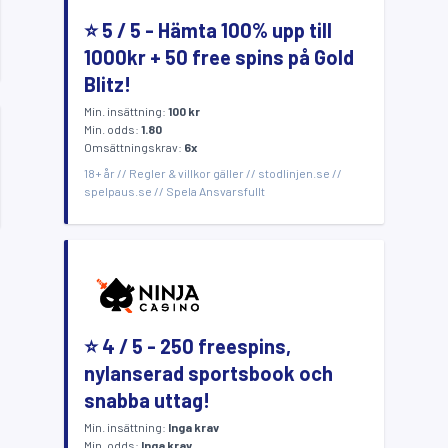
⭐ 5 / 5 - Hämta 100% upp till
1000kr + 50 free spins på Gold
Blitz!
Min. insättning:
100 kr
Min. odds:
1.80
Omsättningskrav:
6x
18+ år // Regler & villkor gäller // stodlinjen.se //
spelpaus.se // Spela Ansvarsfullt
⭐ 4 / 5 - 250 freespins,
nylanserad sportsbook och
snabba uttag!
Min. insättning:
Inga krav
Min. odds:
Inga krav