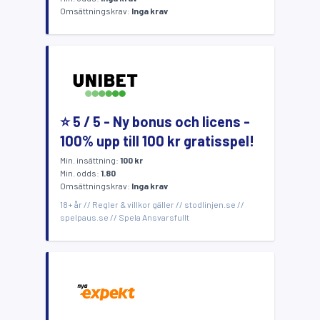
Omsättningskrav:
Inga krav
⭐ 5 / 5 - Ny bonus och licens -
100% upp till 100 kr gratisspel!
Min. insättning:
100 kr
Min. odds:
1.80
Chatten
1 person online
Omsättningskrav:
Inga krav
18+ år // Regler & villkor gäller // stodlinjen.se //
spelpaus.se // Spela Ansvarsfullt