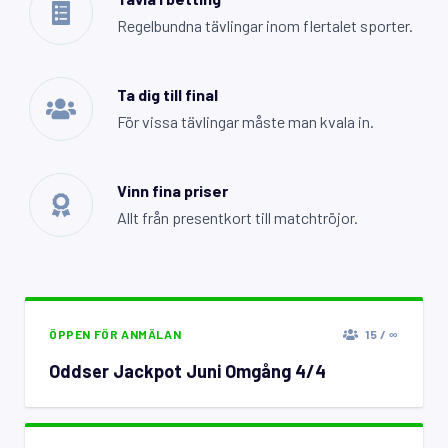
Regelbundna tävlingar inom flertalet sporter.
Ta dig till final
För vissa tävlingar måste man kvala in.
Vinn fina priser
Allt från presentkort till matchtröjor.
ÖPPEN FÖR ANMÄLAN
15
/
∞
Oddser Jackpot Juni Omgång 4/4