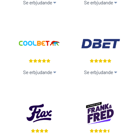
Se erbjudande
Se erbjudande
Se erbjudande
Se erbjudande