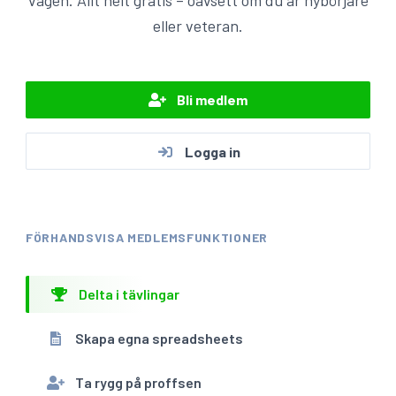
eller veteran.
Bli medlem
Logga in
FÖRHANDSVISA MEDLEMSFUNKTIONER
Delta i tävlingar
Skapa egna spreadsheets
Ta rygg på proffsen