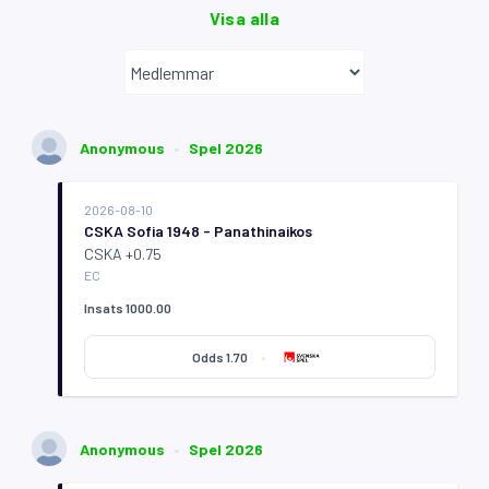
Visa alla
Anonymous
•
Spel 2026
2026-08-10
CSKA Sofia 1948 - Panathinaikos
CSKA +0.75
EC
Insats
1000.00
Odds
1.70
•
Anonymous
•
Spel 2026