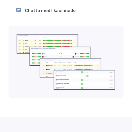
Chatta med likasinnade