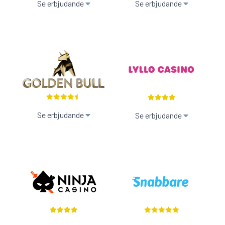
Se erbjudande
Se erbjudande
Se erbjudande
Se erbjudande