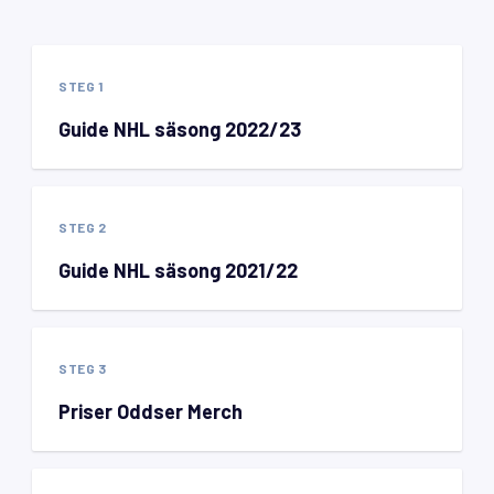
STEG
1
Guide NHL säsong 2022/23
STEG
2
Guide NHL säsong 2021/22
STEG
3
Priser Oddser Merch