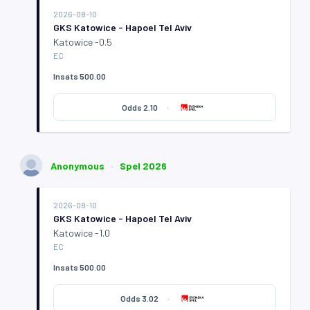
2026-08-10
GKS Katowice - Hapoel Tel Aviv
Katowice -0.5
EC
Insats
500.00
Odds
2.10
•
Anonymous
•
Spel 2026
2026-08-10
GKS Katowice - Hapoel Tel Aviv
Katowice -1.0
EC
Insats
500.00
Odds
3.02
•