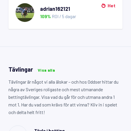
Het
adrian162121
109
%
ROI / 5 dagar
Tävlingar
Visa alla
Tävlingar är något vi alla älskar – och hos Oddser hittar du
några av Sveriges roligaste och mest utmanande
bettingtävlingar. Visa vad du går för och utmana andra 1
mot 1. Har du vad som krävs för att vinna? Kliv in i spelet
och delta helt fritt!
Tävla i betting