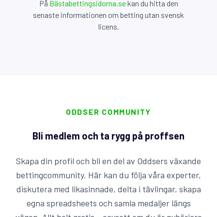
På
Bästabettingsidorna.se
kan du hitta den
senaste informationen om betting utan svensk
licens.
ODDSER COMMUNITY
Bli medlem och ta rygg på proffsen
Skapa din profil och bli en del av Oddsers växande
bettingcommunity. Här kan du följa våra experter,
diskutera med likasinnade, delta i tävlingar, skapa
egna spreadsheets och samla medaljer längs
vägen. Allt helt gratis – oavsett om du är nybörjare