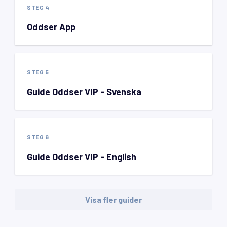
STEG
4
Oddser App
STEG
5
Guide Oddser VIP - Svenska
STEG
6
Guide Oddser VIP - English
Visa fler guider