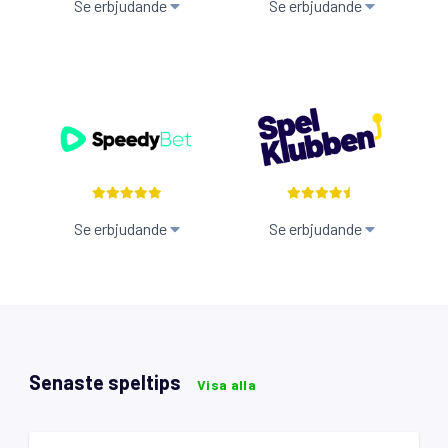
Se erbjudande
Se erbjudande
Se erbjudande
Se erbjudande
Senaste speltips
Visa alla