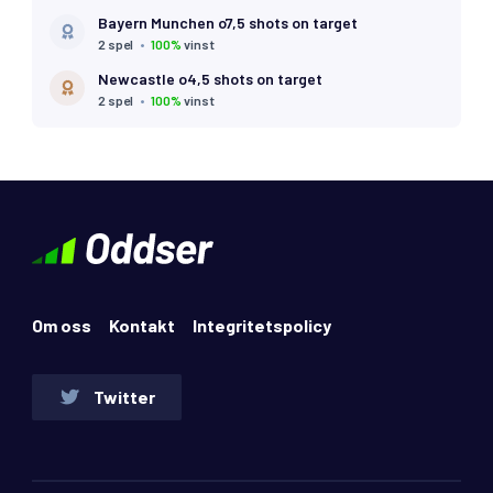
Bayern Munchen o7,5 shots on target
2
spel
•
100
%
vinst
Newcastle o4,5 shots on target
2
spel
•
100
%
vinst
Om oss
Kontakt
Integritetspolicy
Twitter