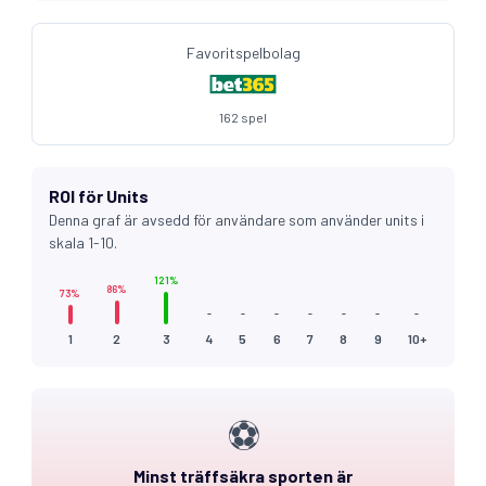
Favoritspelbolag
162
spel
ROI för Units
Denna graf är avsedd för användare som använder units i
skala 1-10.
121
%
86
%
73
%
-
-
-
-
-
-
-
1
2
3
4
5
6
7
8
9
10+
⚽️
Minst träffsäkra sporten är