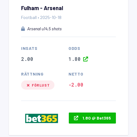
Fulham - Arsenal
Football
•
2025-10-18
Arsenal u14,5 shots
INSATS
ODDS
2.00
1.80
RÄTTNING
NETTO
-2.00
FÖRLUST
1.80
@
Bet365