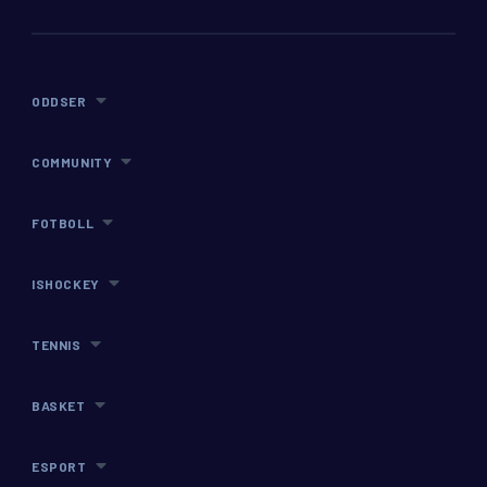
ODDSER
COMMUNITY
FOTBOLL
ISHOCKEY
TENNIS
BASKET
ESPORT