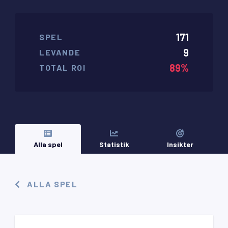
171
SPEL
9
LEVANDE
89
%
TOTAL ROI
Alla spel
Statistik
Insikter
ALLA SPEL