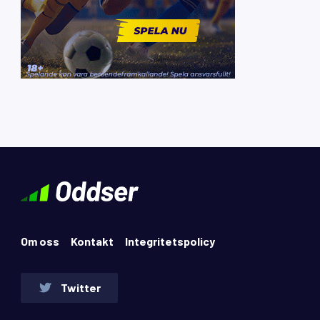
Om oss
Kontakt
Integritetspolicy
Twitter