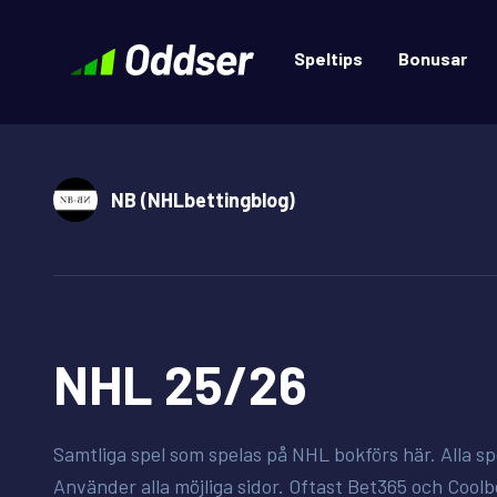
Speltips
Bonusar
SPELTIPS
FOTBOLL
Premier Leagu
Alla speltips
NB (NHLbettingblog)
Champions Lea
VIP-rekare
Europa League
Gratis rekare
Sydamerikansk 
NHL 25/26
Bundesliga / La 
Övrig fotboll
Samtliga spel som spelas på NHL bokförs här. Alla spe
Använder alla möjliga sidor. Oftast Bet365 och Cool