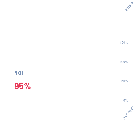
ROI
95
%