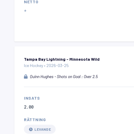
NETTO
*
Tampa Bay Lightning - Minnesota Wild
Ice Hockey
•
2026-03-25
Quinn Hughes - Shots on Goal : Over 2.5
INSATS
2.00
RÄTTNING
LEVANDE