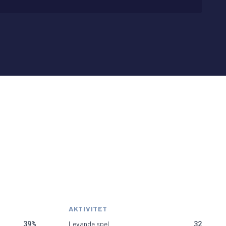
AKTIVITET
39%
32
Levande spel