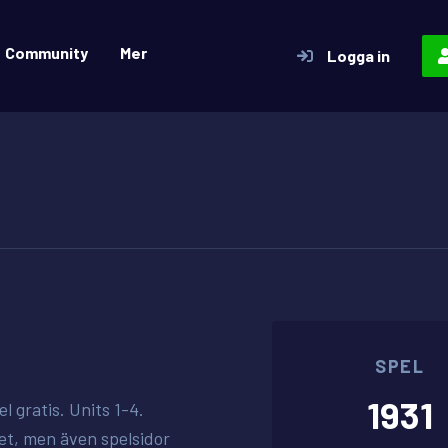
Community
Mer
Logga in
ISHOCKEY
TENNIS
e
NHL
ATP
gue
SHL
WTA
KHL
Challeng
fotboll
Ishockey-VM och JVM
Liga / Serie A
Norsk ishockey
SPEL
Övrig Ishockey
1931
l gratis. Units 1-4.
bet, men även spelsidor