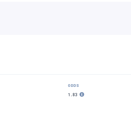
ODDS
1.83