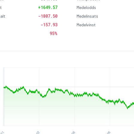
+
1649.57
t
Medelodds
-1807.50
alt
Medelinsats
-157.93
Medelvinst
95
%