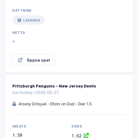
RÄTTNING
LEVANDE
NETTO
*
Öppna spel
Pittsburgh Penguins - New Jersey Devils
Ice Hockey
•
2026-02-27
Arseny Gritsyuk - Shots on Goal : Over 1.5
INSATS
ODDS
1.50
1.62