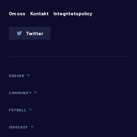
Om oss
Kontakt
Integritetspolicy
Twitter
ODDSER
COMMUNITY
FOTBOLL
ISHOCKEY