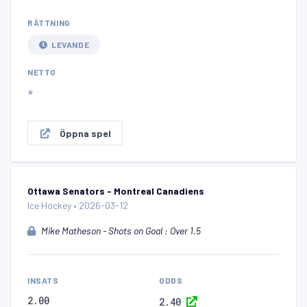
RÄTTNING
LEVANDE
NETTO
*
Öppna spel
Ottawa Senators - Montreal Canadiens
Ice Hockey
•
2026-03-12
Mike Matheson - Shots on Goal : Over 1.5
INSATS
ODDS
2.00
2.40