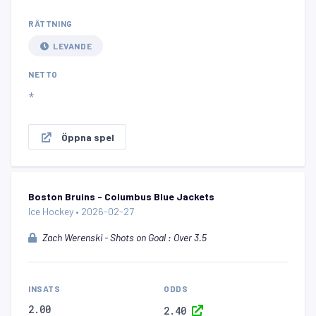
RÄTTNING
LEVANDE
NETTO
*
Öppna spel
Boston Bruins - Columbus Blue Jackets
Ice Hockey
•
2026-02-27
Zach Werenski - Shots on Goal : Over 3.5
INSATS
ODDS
2.00
2.40