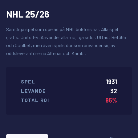
NHL 25/26
Samtliga spel som spelas på NHL bokförs här. Alla spel
gratis. Units 1-4. Använder alla möjliga sidor. Oftast Bet365
och Coolbet, men även spelsidor som använder sig av
oddsleverantörerna Altenar och Kambi.
1931
SPEL
32
LEVANDE
95
%
TOTAL ROI