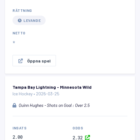
RÄTTNING
LEVANDE
NETTO
*
Öppna spel
Tampa Bay Lightning - Minnesota Wild
Ice Hockey
•
2026-03-25
Quinn Hughes - Shots on Goal : Over 2.5
INSATS
ODDS
2.00
2.32