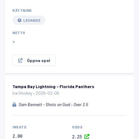
RÄTTNING
LEVANDE
NETTO
*
Öppna spel
Tampa Bay Lightning - Florida Panthers
Ice Hockey
•
2026-02-06
Sam Bennett - Shots on Goal : Over 2.5
INSATS
ODDS
2.00
2.25