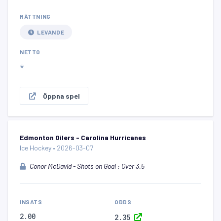
RÄTTNING
LEVANDE
NETTO
*
Öppna spel
Edmonton Oilers - Carolina Hurricanes
Ice Hockey
•
2026-03-07
Conor McDavid - Shots on Goal : Over 3.5
INSATS
ODDS
2.00
2.35