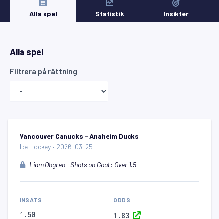
Alla spel
Statistik
Insikter
Alla spel
Filtrera på rättning
Vancouver Canucks - Anaheim Ducks
Ice Hockey
•
2026-03-25
Liam Ohgren - Shots on Goal : Over 1.5
INSATS
ODDS
1.50
1.83