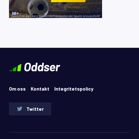
Om oss
Kontakt
Integritetspolicy
Twitter