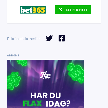
1.55
@
Bet365
Dela i sociala medier
ANNONS