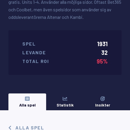
gratis. Units 1-4. Använder alla möjliga sidor. Oftast Bet365
och Coolbet, men även spelsidor som använder sig av
oddsleverantörerna Altenar och Kambi.
1931
SPEL
32
LEVANDE
95
%
TOTAL ROI
Alla spel
Statistik
Insikter
ALLA SPEL