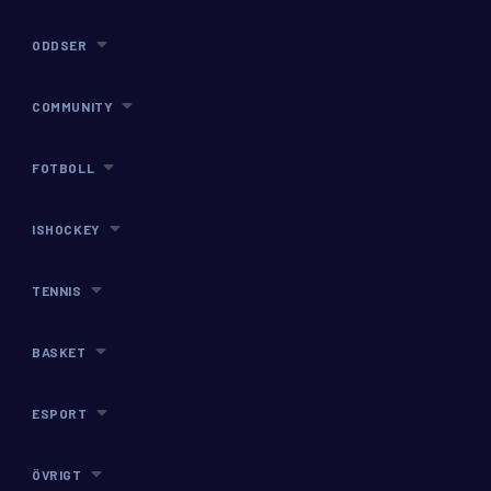
ODDSER
COMMUNITY
FOTBOLL
ISHOCKEY
TENNIS
BASKET
ESPORT
ÖVRIGT