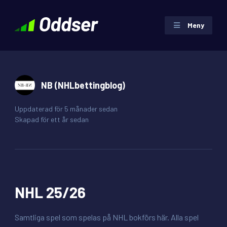
Meny
NB (NHLbettingblog)
Uppdaterad
för 5 månader sedan
Skapad
för ett år sedan
NHL 25/26
Samtliga spel som spelas på NHL bokförs här. Alla spel