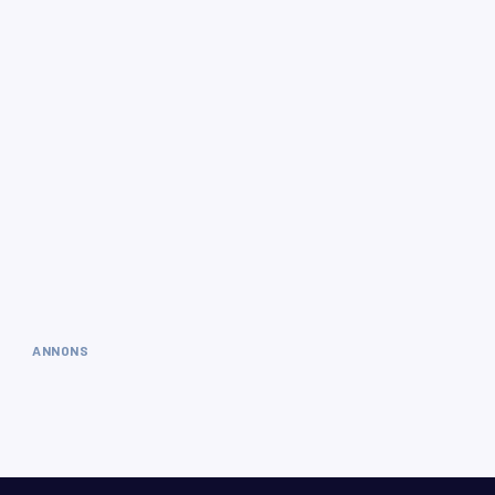
ANNONS