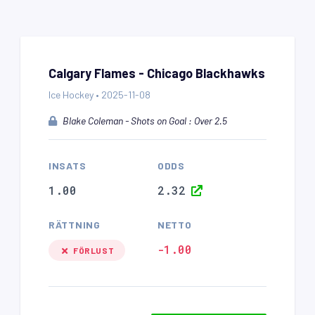
Calgary Flames - Chicago Blackhawks
Ice Hockey
•
2025-11-08
Blake Coleman - Shots on Goal : Over 2.5
INSATS
ODDS
1.00
2.32
RÄTTNING
NETTO
-1.00
FÖRLUST