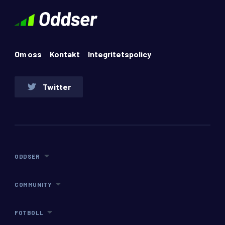
Om oss
Kontakt
Integritetspolicy
Twitter
ODDSER
COMMUNITY
FOTBOLL