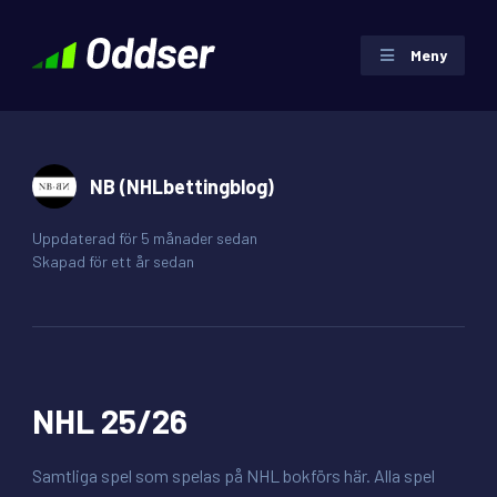
Meny
NB (NHLbettingblog)
Uppdaterad
för 5 månader sedan
Skapad
för ett år sedan
NHL 25/26
Samtliga spel som spelas på NHL bokförs här. Alla spel