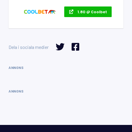
1.80
@
Coolbet
Dela i sociala medier
ANNONS
ANNONS