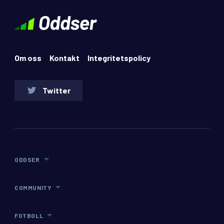
Om oss
Kontakt
Integritetspolicy
Twitter
ODDSER
COMMUNITY
FOTBOLL