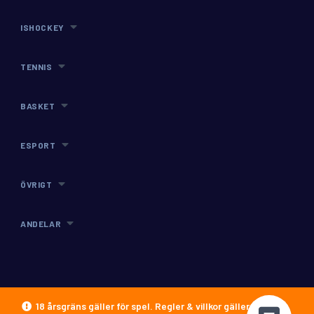
ISHOCKEY
TENNIS
BASKET
ESPORT
ÖVRIGT
ANDELAR
18 årsgräns gäller för spel. Regler & villkor gäller för alla