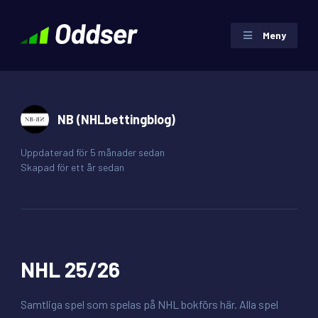
Meny
NB (NHLbettingblog)
Uppdaterad
för 5 månader sedan
Skapad
för ett år sedan
NHL 25/26
Samtliga spel som spelas på NHL bokförs här. Alla spel