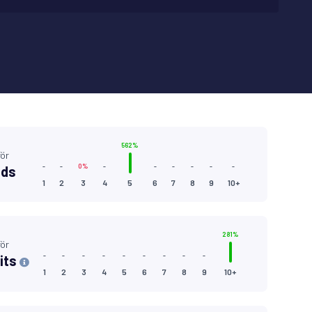
562
%
för
-
-
0
%
-
-
-
-
-
-
ds
1
2
3
4
5
6
7
8
9
10+
281
%
för
-
-
-
-
-
-
-
-
-
its
1
2
3
4
5
6
7
8
9
10+