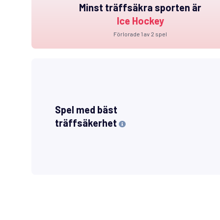
Minst träffsäkra sporten är
Ice Hockey
Förlorade
1
av
2
spel
Spel med bäst
träffsäkerhet