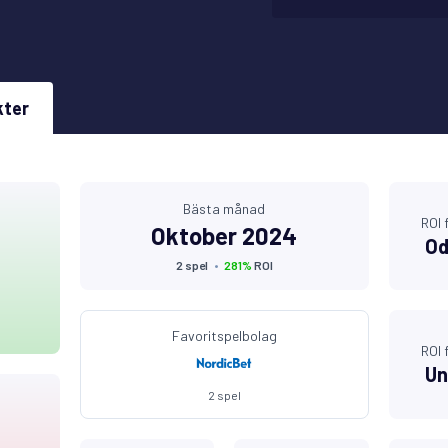
kter
Bästa månad
ROI 
Oktober 2024
Od
2
spel
•
281
%
ROI
Favoritspelbolag
ROI 
Un
2
spel