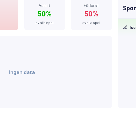
Vunnit
Förlorat
Spor
50%
50%
av alla spel
av alla spel
🏒
Ice
Ingen data