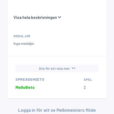
Visa hela beskrivningen
MEDALJER
Inga medaljer.
Dra för att visa mer
SPREADSHEETS
SPEL
LEVA
MelloBets
2
0
Logga in för att se Mellomeisters flöde