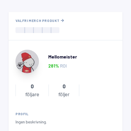
VALFRI MERCH PRODUKT
Mellomeister
281
%
ROI
0
0
följare
följer
PROFIL
Ingen beskrivning.