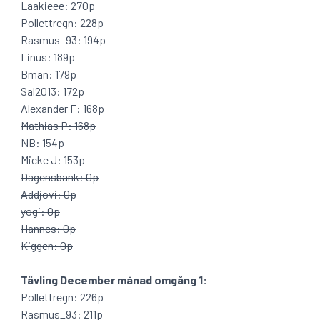
Laakieee: 270p
Pollettregn: 228p
Rasmus_93: 194p
Linus: 189p
Bman: 179p
Sal2013: 172p
Alexander F: 168p
Mathias P: 168p
NB: 154p
Micke J: 153p
Dagensbank: 0p
Addjovi: 0p
yogi: 0p
Hannes: 0p
Kiggen: 0p
Tävling December månad omgång 1:
Pollettregn: 226p
Rasmus_93: 211p