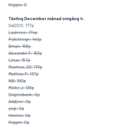
Kiggen: 0
Tävling December månad omgång 4:
Sal2013: 177p
Laakieee: 174p
Pollettregn: 140p
Bman: 158p
Alexander F: 163p
Linus: 157p
Rasmus_93: 179p
Mathias P: 137p
NB: 190p
Micke J: 139p
Dagensbank: 0p
Addjovi: 0p
yogi: 0p
Hannes: 0p
Kiggen: 0p