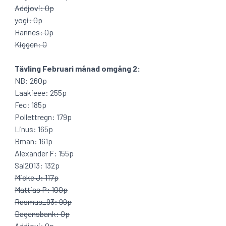
Addjovi: 0p
yogi: 0p
Hannes: 0p
Kiggen: 0
Tävling Februari månad omgång 2:
NB: 260p
Laakieee: 255p
Fec: 185p
Pollettregn: 179p
Linus: 165p
Bman: 161p
Alexander F: 155p
Sal2013: 132p
Micke J: 117p
Mattias P: 100p
Rasmus_93: 99p
Dagensbank: 0p
Addjovi: 0p