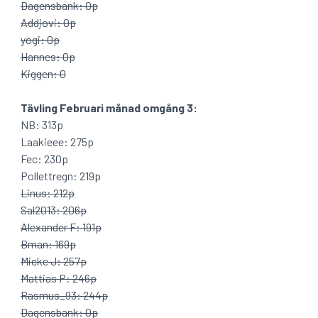
Dagensbank: 0p
Addjovi: 0p
yogi: 0p
Hannes: 0p
Kiggen: 0
Tävling Februari månad omgång 3:
NB: 313p
Laakieee: 275p
Fec: 230p
Pollettregn: 219p
Linus: 212p
Sal2013: 206p
Alexander F: 191p
Bman: 169p
Micke J: 257p
Mattias P: 246p
Rasmus_93: 244p
Dagensbank: 0p