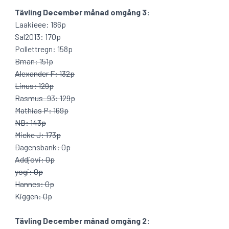
Tävling December månad omgång 3:
Laakieee: 186p
Sal2013: 170p
Pollettregn: 158p
Bman: 151p
Alexander F: 132p
Linus: 129p
Rasmus_93: 129p
Mathias P: 169p
NB: 143p
Micke J: 173p
Dagensbank: 0p
Addjovi: 0p
yogi: 0p
Hannes: 0p
Kiggen: 0p
Tävling December månad omgång 2: