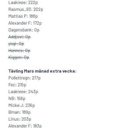
Laakieee: 222p
Rasmus_93: 202p
Mattias P: 188p
Alexander F: 172p
Dagensbank: 0p
Addjovi: 0p
yogi: 0p
Hannes: 0p
Kiggen: 0p
Tävling Mars månad extra vecka:
Pollettregn: 217p
Fec: 215p
Laakieee: 243p
NB: 156p
Micke J: 236p
Bman: 189p
Linus: 203p
Alexander F: 183p