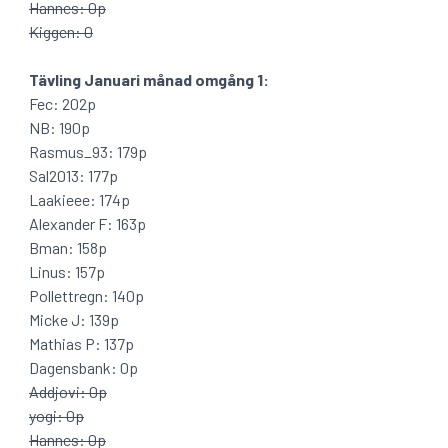
Hannes: 0p
Kiggen: 0
Tävling Januari månad omgång 1:
Fec: 202p
NB: 190p
Rasmus_93: 179p
Sal2013: 177p
Laakieee: 174p
Alexander F: 163p
Bman: 158p
Linus: 157p
Pollettregn: 140p
Micke J: 139p
Mathias P: 137p
Dagensbank: 0p
Addjovi: 0p
yogi: 0p
Hannes: 0p