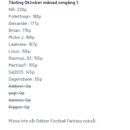
Tävling Oktober månad omgång 1:
NB: 229p
Pollettregn: 188p
Alexander: 177p
Bman: 176p
Micke J: 168p
Laakieee: 167p
Linus: 156p
Rasmus_93: 155p
MattiasP: 155p
Sal2013: 145p
Dagensbank: 55p
Addjovi: 0p
yogi: 0p
Hannes: 0p
Kiggen: 0p
Missa inte vår Oddser Football Fantasy också: