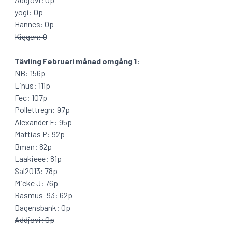
yogi: 0p
Hannes: 0p
Kiggen: 0
Tävling Februari månad omgång 1:
NB: 156p
Linus: 111p
Fec: 107p
Pollettregn: 97p
Alexander F: 95p
Mattias P: 92p
Bman: 82p
Laakieee: 81p
Sal2013: 78p
Micke J: 76p
Rasmus_93: 62p
Dagensbank: 0p
Addjovi: 0p