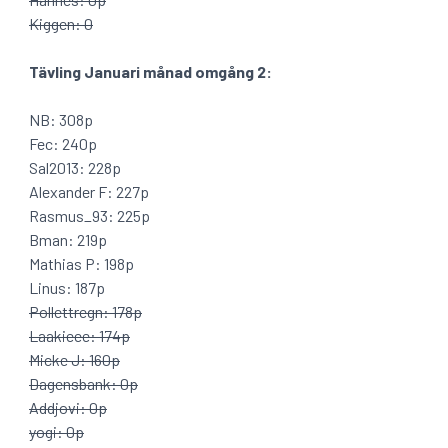
Kiggen: 0
Tävling Januari månad omgång 2:
NB: 308p
Fec: 240p
Sal2013: 228p
Alexander F: 227p
Rasmus_93: 225p
Bman: 219p
Mathias P: 198p
Linus: 187p
Pollettregn: 178p
Laakieee: 174p
Micke J: 160p
Dagensbank: 0p
Addjovi: 0p
yogi: 0p