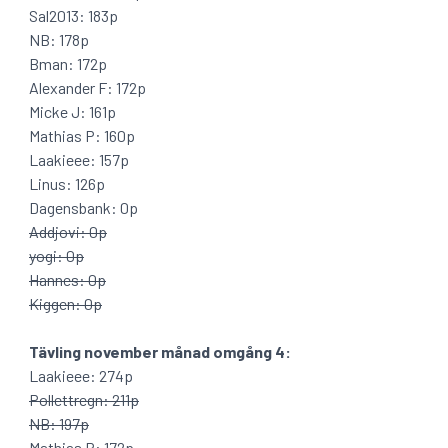
Sal2013: 183p
NB: 178p
Bman: 172p
Alexander F: 172p
Micke J: 161p
Mathias P: 160p
Laakieee: 157p
Linus: 126p
Dagensbank: 0p
Addjovi: 0p
yogi: 0p
Hannes: 0p
Kiggen: 0p
Tävling november månad omgång 4:
Laakieee: 274p
Pollettregn: 211p
NB: 197p
Mathias P: 172p