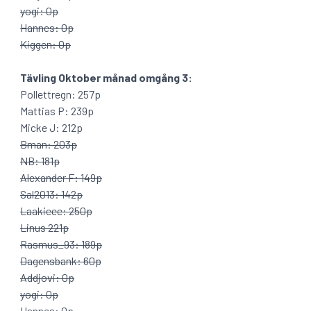
yogi: 0p
Hannes: 0p
Kiggen: 0p
Tävling Oktober månad omgång 3:
Pollettregn: 257p
Mattias P: 239p
Micke J: 212p
Bman: 203p
NB: 181p
Alexander F: 149p
Sal2013: 142p
Laakieee: 250p
Linus 221p
Rasmus_93: 189p
Dagensbank: 60p
Addjovi: 0p
yogi: 0p
Hannes: 0p