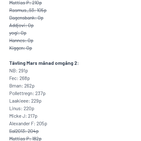
Mattias P: 210p
Rasmus_93: 105p
Dagensbank: 0p
Addjovi: 0p
yogi: 0p
Hannes: 0p
Kiggen: 0p
Tävling Mars månad omgång 2:
NB: 291p
Fec: 268p
Bman: 262p
Pollettregn: 237p
Laakieee: 229p
Linus: 220p
Micke J: 217p
Alexander F: 205p
Sal2013: 204p
Mattias P: 182p