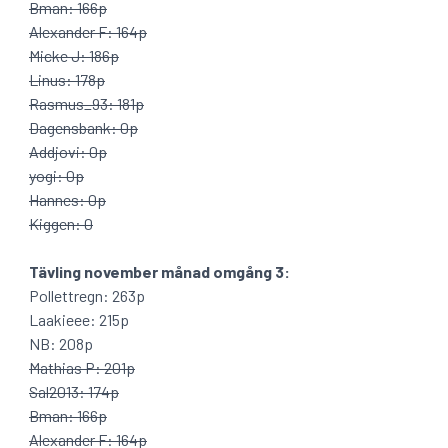
Bman: 166p
Alexander F: 164p
Micke J: 186p
Linus: 178p
Rasmus_93: 181p
Dagensbank: 0p
Addjovi: 0p
yogi: 0p
Hannes: 0p
Kiggen: 0
Tävling november månad omgång 3:
Pollettregn: 263p
Laakieee: 215p
NB: 208p
Mathias P: 201p
Sal2013: 174p
Bman: 166p
Alexander F: 164p