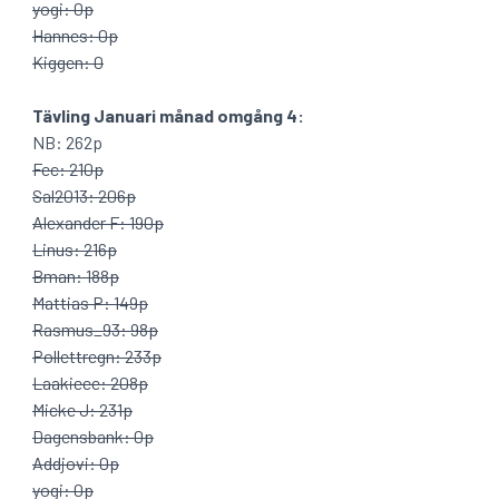
yogi: 0p
Hannes: 0p
Kiggen: 0
Tävling Januari månad omgång 4:
NB: 262p
Fec: 210p
Sal2013: 206p
Alexander F: 190p
Linus: 216p
Bman: 188p
Mattias P: 149p
Rasmus_93: 98p
Pollettregn: 233p
Laakieee: 208p
Micke J: 231p
Dagensbank: 0p
Addjovi: 0p
yogi: 0p