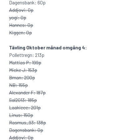
Dagensbank: 60p
Addjovi: 0p
yogi: 0p
Hannes: 0p
Kiggen: 0p
Tävling Oktober månad omgång 4:
Pollettregn: 213p
Mattias P: 199p
Micke J: 153p
Bman: 200p
NB: 155p
Alexander F: 187p
Sal2013: 185p
Laakieee: 201p
Linus: 150p
Rasmus_93: 138p
Dagensbank: 0p
Addjovi: 0p