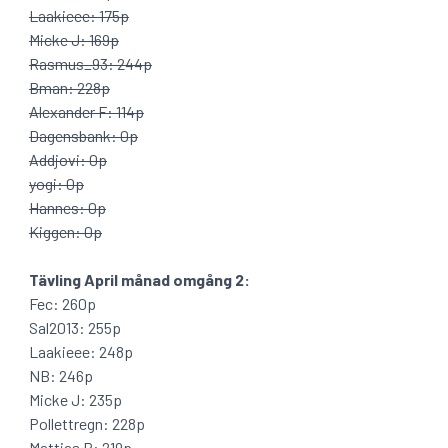
Laakieee: 175p
Micke J: 169p
Rasmus_93: 244p
Bman: 228p
Alexander F: 114p
Dagensbank: 0p
Addjovi: 0p
yogi: 0p
Hannes: 0p
Kiggen: 0p
Tävling April månad omgång 2:
Fec: 260p
Sal2013: 255p
Laakieee: 248p
NB: 246p
Micke J: 235p
Pollettregn: 228p
Mattias P: 219p