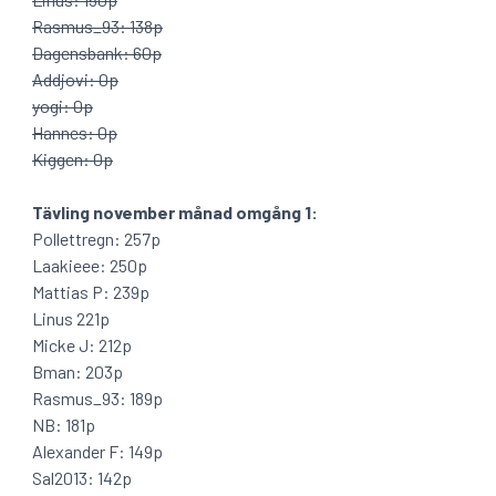
Rasmus_93: 138p
Dagensbank: 60p
Addjovi: 0p
yogi: 0p
Hannes: 0p
Kiggen: 0p
Tävling november månad omgång 1:
Pollettregn: 257p
Laakieee: 250p
Mattias P: 239p
Linus 221p
Micke J: 212p
Bman: 203p
Rasmus_93: 189p
NB: 181p
Alexander F: 149p
Sal2013: 142p