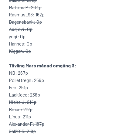
Mattias P: 204p
Rasmus_93: 162p
Dagensbank: 0p
Addjovi: 0p
yogi: 0p
Hannes: 0p
Kiggen: 0p
Tävling Mars månad omgång 3:
NB: 267p
Pollettregn: 256p
Fec: 251p
Laakieee: 236p
Micke J: 214p
Bman: 212p
Linus: 211p
Alexander F: 187p
Sal2013: 218p