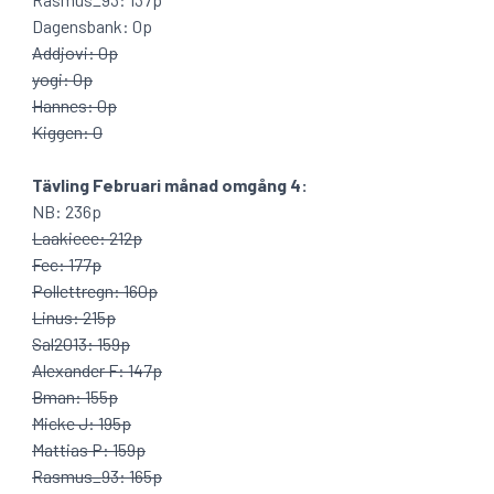
Dagensbank: 0p
Addjovi: 0p
yogi: 0p
Hannes: 0p
Kiggen: 0
Tävling Februari månad omgång 4:
NB: 236p
Laakieee: 212p
Fec: 177p
Pollettregn: 160p
Linus: 215p
Sal2013: 159p
Alexander F: 147p
Bman: 155p
Micke J: 195p
Mattias P: 159p
Rasmus_93: 165p