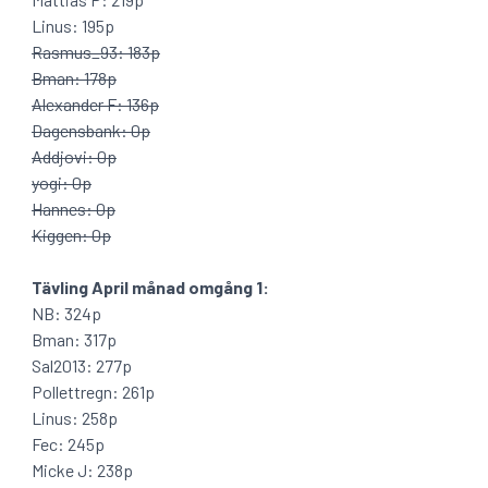
Linus: 195p
Rasmus_93: 183p
Bman: 178p
Alexander F: 136p
Dagensbank: 0p
Addjovi: 0p
yogi: 0p
Hannes: 0p
Kiggen: 0p
Tävling April månad omgång 1:
NB: 324p
Bman: 317p
Sal2013: 277p
Pollettregn: 261p
Linus: 258p
Fec: 245p
Micke J: 238p