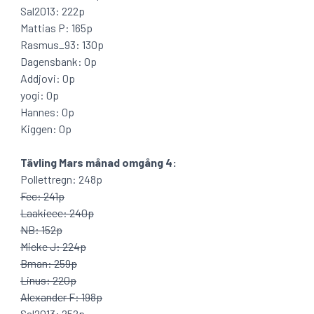
Sal2013: 222p
Mattias P: 165p
Rasmus_93: 130p
Dagensbank: 0p
Addjovi: 0p
yogi: 0p
Hannes: 0p
Kiggen: 0p
Tävling Mars månad omgång 4:
Pollettregn: 248p
Fec: 241p
Laakieee: 240p
NB: 152p
Micke J: 224p
Bman: 259p
Linus: 220p
Alexander F: 198p
Sal2013: 252p