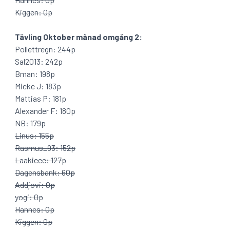
Kiggen: 0p
Tävling Oktober månad omgång 2:
Pollettregn: 244p
Sal2013: 242p
Bman: 198p
Micke J: 183p
Mattias P: 181p
Alexander F: 180p
NB: 179p
Linus: 155p
Rasmus_93: 152p
Laakieee: 127p
Dagensbank: 60p
Addjovi: 0p
yogi: 0p
Hannes: 0p
Kiggen: 0p