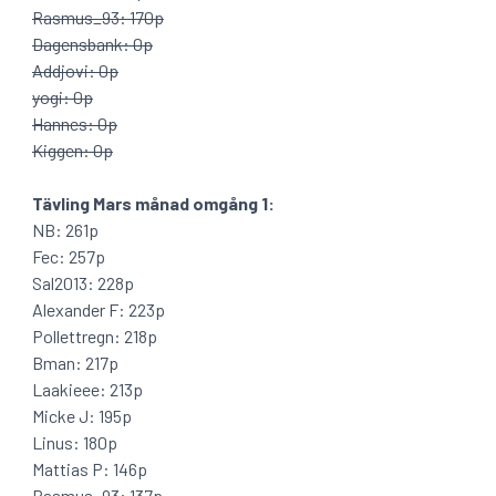
Rasmus_93: 170p
Dagensbank: 0p
Addjovi: 0p
yogi: 0p
Hannes: 0p
Kiggen: 0p
Tävling Mars månad omgång 1:
NB: 261p
Fec: 257p
Sal2013: 228p
Alexander F: 223p
Pollettregn: 218p
Bman: 217p
Laakieee: 213p
Micke J: 195p
Linus: 180p
Mattias P: 146p
Rasmus_93: 137p