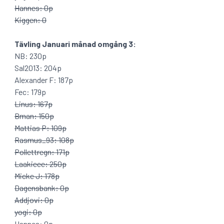
Hannes: 0p
Kiggen: 0
Tävling Januari månad omgång 3:
NB: 230p
Sal2013: 204p
Alexander F: 187p
Fec: 179p
Linus: 167p
Bman: 150p
Mattias P: 109p
Rasmus_93: 108p
Pollettregn: 171p
Laakieee: 250p
Micke J: 178p
Dagensbank: 0p
Addjovi: 0p
yogi: 0p
Hannes: 0p