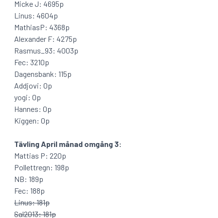
Micke J: 4695p
Linus: 4604p
MathiasP: 4368p
Alexander F: 4275p
Rasmus_93: 4003p
Fec: 3210p
Dagensbank: 115p
Addjovi: 0p
yogi: 0p
Hannes: 0p
Kiggen: 0p
Tävling April månad omgång 3:
Mattias P: 220p
Pollettregn: 198p
NB: 189p
Fec: 188p
Linus: 181p
Sal2013: 181p