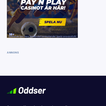
ANNONS