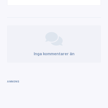
Inga kommentarer än
ANNONS