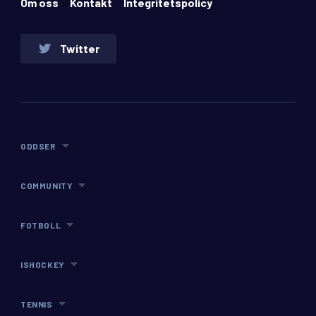
Om oss
Kontakt
Integritetspolicy
Twitter
ODDSER
COMMUNITY
FOTBOLL
ISHOCKEY
TENNIS