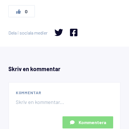
0
Dela i sociala medier
Skriv en kommentar
KOMMENTAR
Kommentera