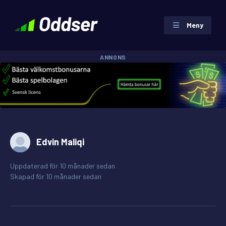
Meny
ANNONS
Edvin Maliqi
Uppdaterad
för 10 månader sedan
Skapad
för 10 månader sedan