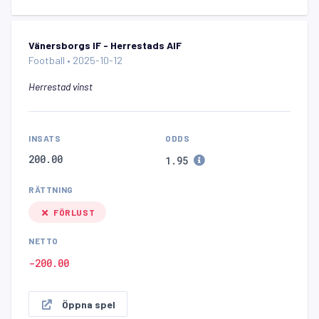
Vänersborgs IF - Herrestads AIF
Football
•
2025-10-12
Herrestad vinst
INSATS
ODDS
200.00
1.95
RÄTTNING
FÖRLUST
NETTO
-200.00
Öppna spel