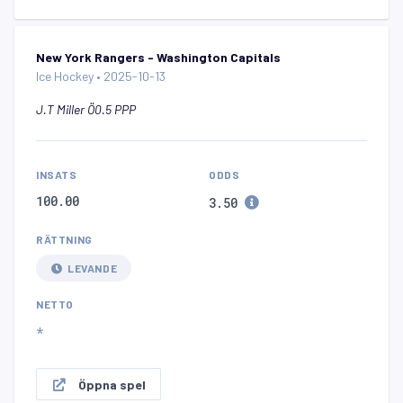
New York Rangers - Washington Capitals
Ice Hockey
•
2025-10-13
J.T Miller Ö0.5 PPP
INSATS
ODDS
100.00
3.50
RÄTTNING
LEVANDE
NETTO
*
Öppna spel