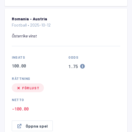
Romania - Austria
Football
•
2025-10-12
Österrike vinst
INSATS
ODDS
100.00
1.75
RÄTTNING
FÖRLUST
NETTO
-100.00
Öppna spel