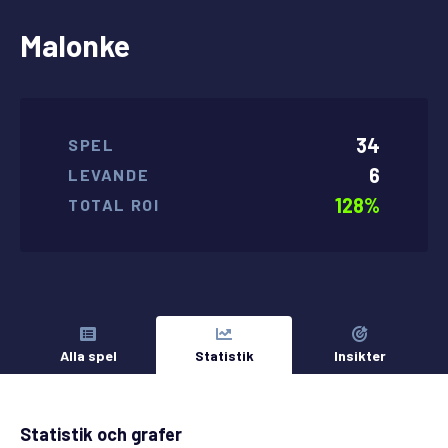
Malonke
34
SPEL
6
LEVANDE
128
%
TOTAL ROI
Alla spel
Statistik
Insikter
Statistik och grafer