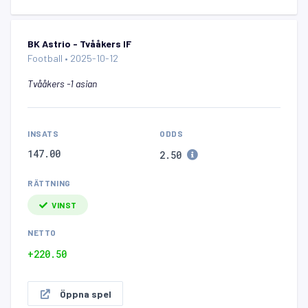
BK Astrio - Tvååkers IF
Football
•
2025-10-12
Tvååkers -1 asian
INSATS
ODDS
147.00
2.50
RÄTTNING
VINST
NETTO
+
220.50
Öppna spel