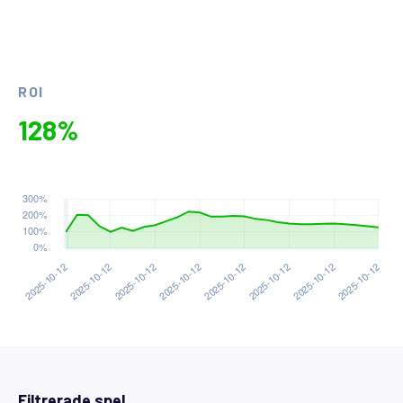
ROI
128
%
Filtrerade spel