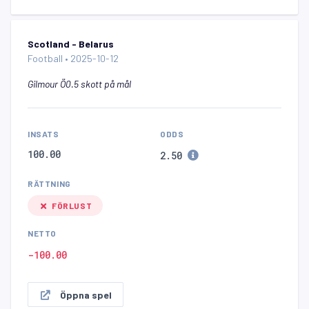
Scotland - Belarus
Football
•
2025-10-12
Gilmour Ö0.5 skott på mål
INSATS
ODDS
100.00
2.50
RÄTTNING
FÖRLUST
NETTO
-100.00
Öppna spel