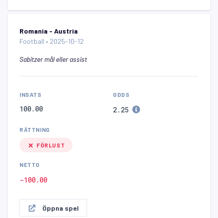
Romania - Austria
Football
•
2025-10-12
Sabitzer mål eller assist
INSATS
ODDS
100.00
2.25
RÄTTNING
FÖRLUST
NETTO
-100.00
Öppna spel