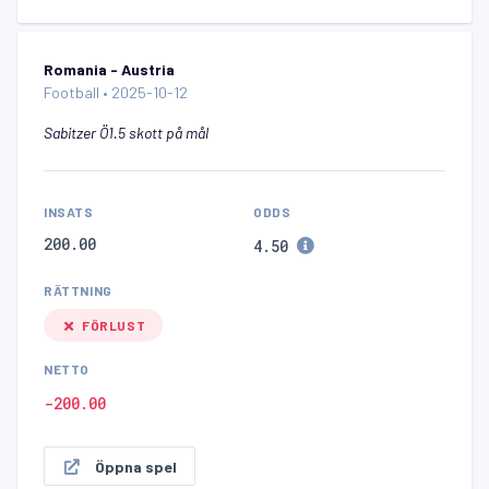
Romania - Austria
Football
•
2025-10-12
Sabitzer Ö1.5 skott på mål
INSATS
ODDS
200.00
4.50
RÄTTNING
FÖRLUST
NETTO
-200.00
Öppna spel