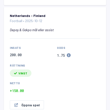
Netherlands - Finland
Football
•
2025-10-12
Depay & Gakpo mål eller assist
INSATS
ODDS
200.00
1.75
RÄTTNING
VINST
NETTO
+
150.00
Öppna spel