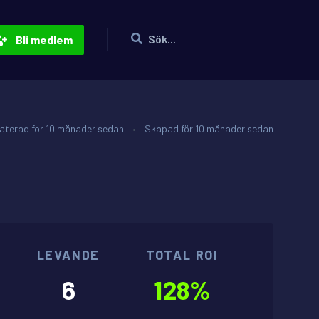
Bli medlem
BASKET
ESPORT
NBA
CS2
aterad
för 10 månader sedan
•
Skapad
för 10 månader sedan
Övrig basket
Call of Duty
er tour
League of Legends
Dota 2
LEVANDE
TOTAL ROI
6
128
%