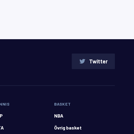
Twitter
NNIS
BASKET
P
NBA
TA
Övrig basket