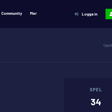
Community
Mer
Logga in
ISHOCKEY
TENNIS
e
NHL
ATP
Uppd
gue
SHL
WTA
KHL
Challeng
fotboll
Ishockey-VM och JVM
Liga / Serie A
Norsk ishockey
SPEL
Övrig Ishockey
34