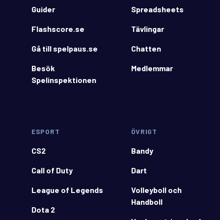
Guider
Spreadsheets
Flashscore.se
Tävlingar
Gå till spelpaus.se
Chatten
Besök
Medlemmar
Spelinspektionen
ESPORT
ÖVRIGT
CS2
Bandy
Call of Duty
Dart
League of Legends
Volleyboll och
Handboll
Dota 2