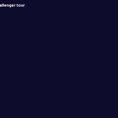
Chatta med likasinnade
allenger tour
Logga in
Bli medlem
ELLER ANSLUT SOM GÄST
Anslut