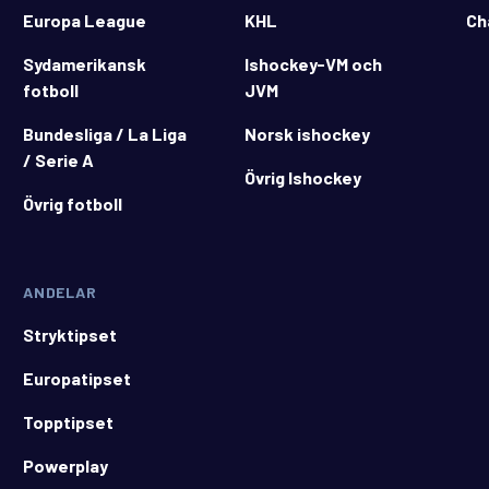
Europa League
KHL
Ch
Sydamerikansk
Ishockey-VM och
fotboll
JVM
Bundesliga / La Liga
Norsk ishockey
/ Serie A
Övrig Ishockey
Övrig fotboll
ANDELAR
Stryktipset
Europatipset
Topptipset
Powerplay