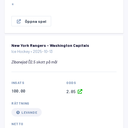
*
Öppna spel
New York Rangers - Washington Capitals
Ice Hockey
•
2025-10-13
Zibanejad Ö2.5 skott på mål
INSATS
ODDS
100.00
2.05
RÄTTNING
LEVANDE
NETTO