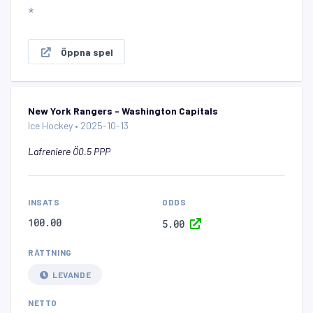
*
Öppna spel
New York Rangers - Washington Capitals
Ice Hockey
•
2025-10-13
Lafreniere Ö0.5 PPP
INSATS
ODDS
100.00
5.00
RÄTTNING
LEVANDE
NETTO