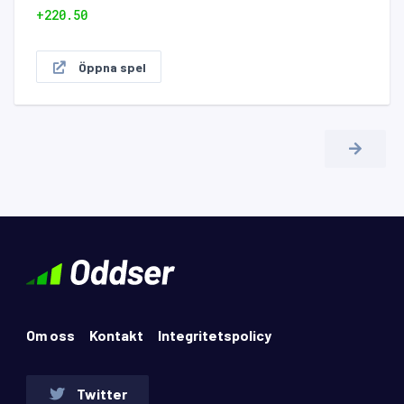
+
220.50
Öppna spel
Om oss
Kontakt
Integritetspolicy
Twitter