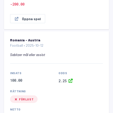
-200.00
Öppna spel
Romania - Austria
Football
•
2025-10-12
Sabitzer mål eller assist
INSATS
ODDS
100.00
2.25
RÄTTNING
FÖRLUST
NETTO