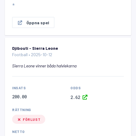
*
Öppna spel
Djibouti - Sierra Leone
Football
•
2025-10-12
Sierra Leone vinner båda halvlekarna
INSATS
ODDS
200.00
2.62
RÄTTNING
FÖRLUST
NETTO