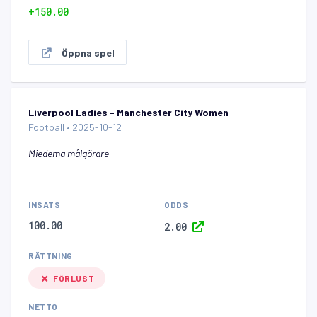
+
150.00
Öppna spel
Liverpool Ladies - Manchester City Women
Football
•
2025-10-12
Miedema målgörare
INSATS
ODDS
100.00
2.00
RÄTTNING
FÖRLUST
NETTO