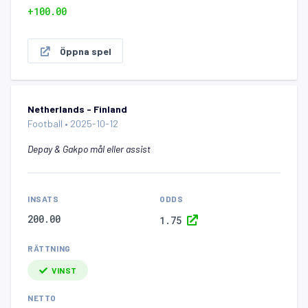
+
100.00
Öppna spel
Netherlands - Finland
Football
•
2025-10-12
Depay & Gakpo mål eller assist
INSATS
ODDS
200.00
1.75
RÄTTNING
VINST
NETTO