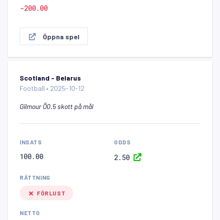
-200.00
Öppna spel
Scotland - Belarus
Football
•
2025-10-12
Gilmour Ö0.5 skott på mål
INSATS
ODDS
100.00
2.50
RÄTTNING
FÖRLUST
NETTO