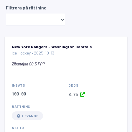
Filtrera på rättning
New York Rangers - Washington Capitals
Ice Hockey
•
2025-10-13
Zibanejad Ö0.5 PPP
INSATS
ODDS
100.00
3.75
RÄTTNING
LEVANDE
NETTO