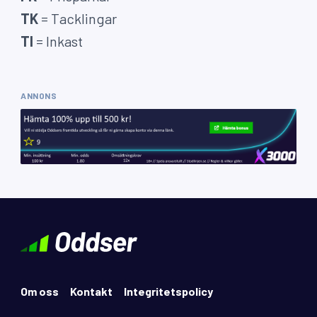
TK
= Tacklingar
TI
= Inkast
ANNONS
Om oss
Kontakt
Integritetspolicy