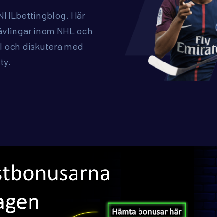
 NHLbettingblog. Här
 tävlingar inom NHL och
il och diskutera med
ty.