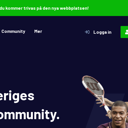
du kommer trivas på den nya webbplatsen!
Community
Mer
Logga in
ISHOCKEY
TENNIS
e
NHL
ATP
gue
SHL
WTA
KHL
Challeng
eriges
fotboll
Ishockey-VM och JVM
community.
Liga / Serie A
Norsk ishockey
Övrig Ishockey