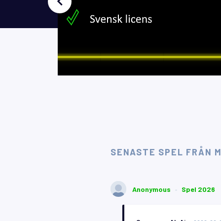
SENASTE SPEL FRÅN
Anonymous
•
Spel 2026