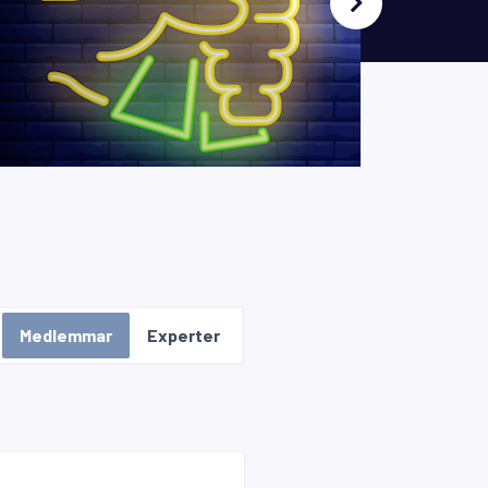
Medlemmar
Experter