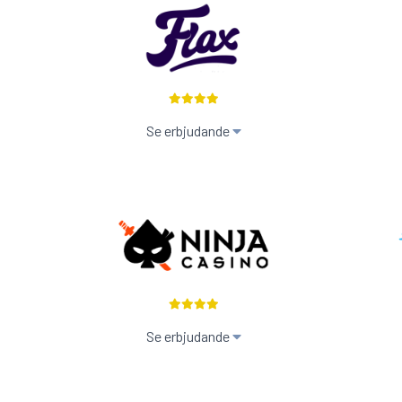
Se erbjudande
Se erbjudande