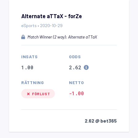
Alternate aTTaX - forZe
eSports
•
2020-10-29
Match Winner (2 way): Alternate aTTaX
INSATS
ODDS
1.00
2.62
RÄTTNING
NETTO
-1.00
FÖRLUST
2.62
@
bet365