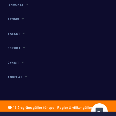
ISHOCKEY
TENNIS
BASKET
ESPORT
ÖVRIGT
ANDELAR
18 årsgräns gäller för spel. Regler & villkor gäller för alla
bonusar.