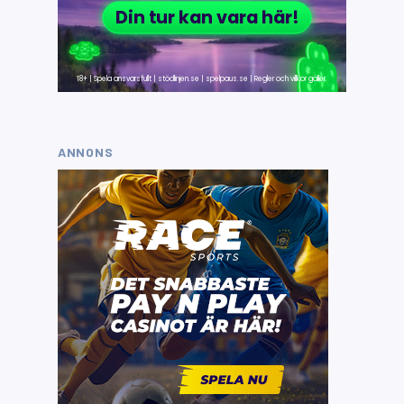
ANNONS
Chatten
5 personer online