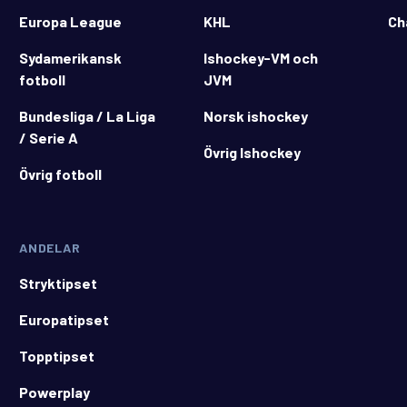
Europa League
KHL
Ch
Sydamerikansk
Ishockey-VM och
fotboll
JVM
Bundesliga / La Liga
Norsk ishockey
/ Serie A
Övrig Ishockey
Övrig fotboll
ANDELAR
Stryktipset
Europatipset
Topptipset
Powerplay