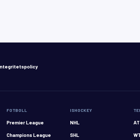
Integritetspolicy
FOTBOLL
ISHOCKEY
TE
Premier League
NHL
AT
Champions League
SHL
W