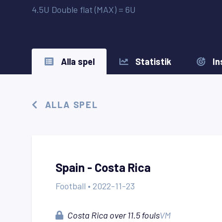
4.5U Double flat (MAX) = 6U
Alla spel
Statistik
In
ALLA SPEL
Spain - Costa Rica
Football
•
2022-11-23
Costa Rica over 11.5 fouls
VM