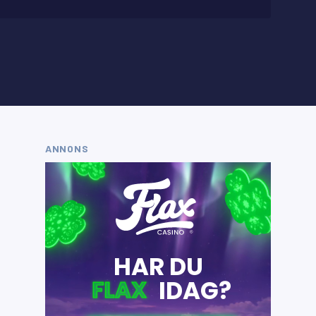
ANNONS