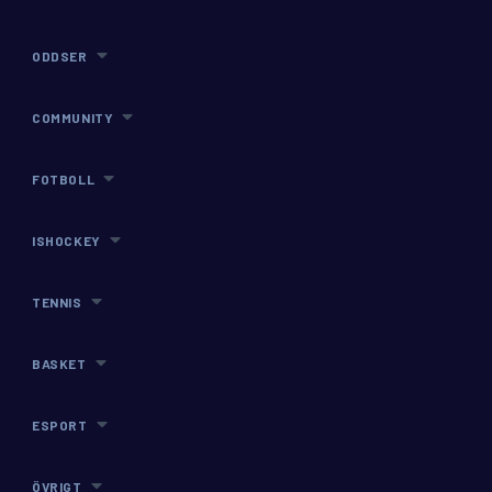
ODDSER
COMMUNITY
FOTBOLL
ISHOCKEY
TENNIS
BASKET
ESPORT
ÖVRIGT