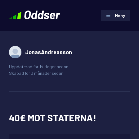
Meny
JonasAndreasson
Uppdaterad
för 14 dagar sedan
Skapad
för 3 månader sedan
40£ MOT STATERNA!