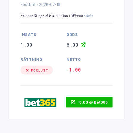
Football
•
2026-07-19
France Stage of Elimination : Winner
Edvin
INSATS
ODDS
1.00
6.00
RÄTTNING
NETTO
-1.00
FÖRLUST
6.00
@
Bet365