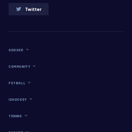
Twitter
ODDSER
COMMUNITY
FOTBOLL
ISHOCKEY
TENNIS