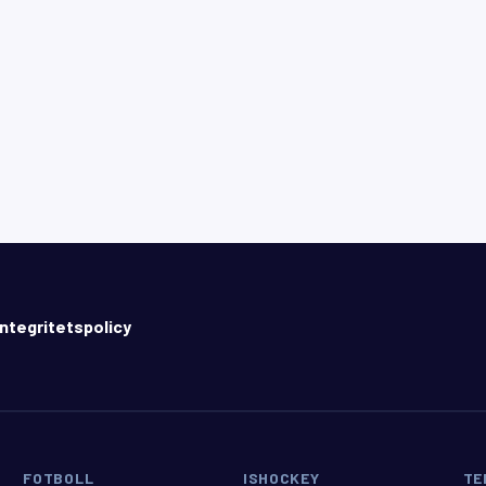
Integritetspolicy
FOTBOLL
ISHOCKEY
TE