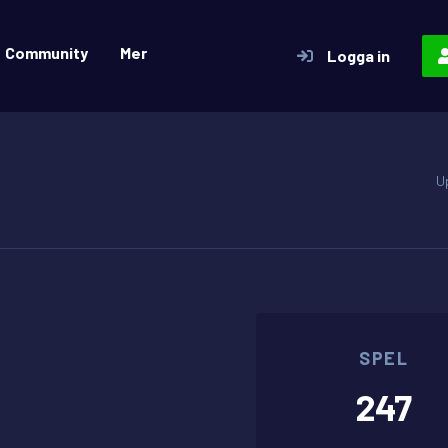
Community
Mer
Logga in
ISHOCKEY
TENNIS
e
NHL
ATP
U
gue
SHL
WTA
KHL
Challeng
fotboll
Ishockey-VM och JVM
Liga / Serie A
Norsk ishockey
SPEL
Övrig Ishockey
247