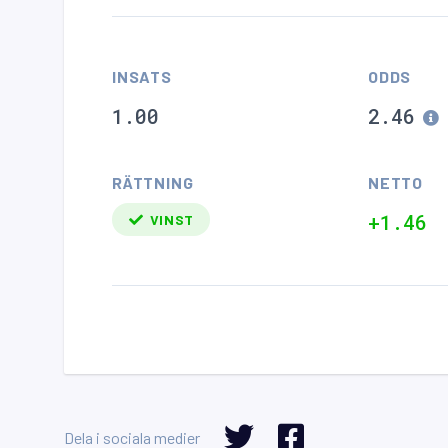
INSATS
ODDS
1.00
2.46
RÄTTNING
NETTO
+
1.46
VINST
Dela i sociala medier