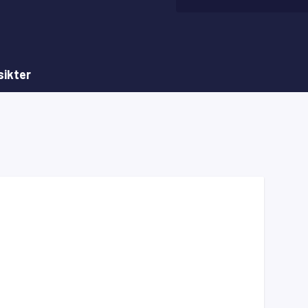
sikter