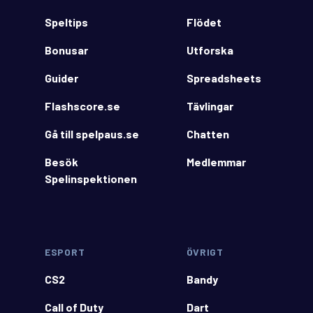
Speltips
Flödet
Bonusar
Utforska
Guider
Spreadsheets
Flashscore.se
Tävlingar
Gå till spelpaus.se
Chatten
Besök
Medlemmar
Spelinspektionen
ESPORT
ÖVRIGT
CS2
Bandy
Call of Duty
Dart