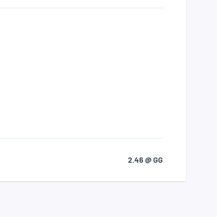
2.46
@
GG