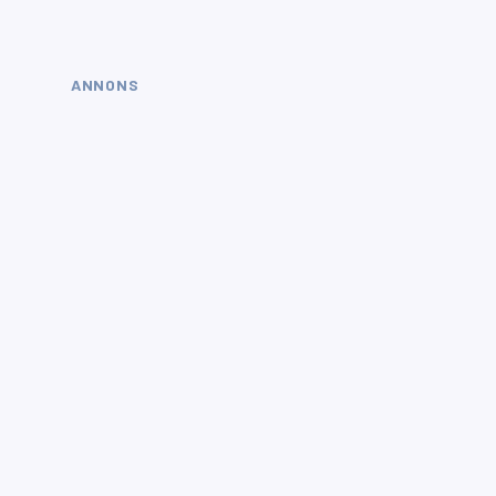
ANNONS
Chatten
6 personer online