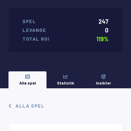
247
SPEL
0
LEVANDE
119
%
TOTAL ROI
Alla spel
Statistik
Insikter
ALLA SPEL