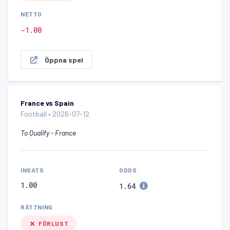
NETTO
-1.00
Öppna spel
France vs Spain
Football
•
2026-07-12
To Qualify - France
INSATS
ODDS
1.00
1.64
RÄTTNING
FÖRLUST