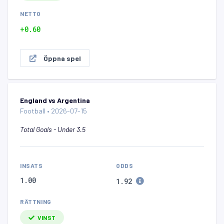
NETTO
+
0.60
Öppna spel
England vs Argentina
Football
•
2026-07-15
Total Goals - Under 3.5
INSATS
ODDS
1.00
1.92
RÄTTNING
VINST