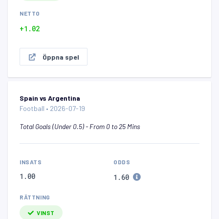
NETTO
+
1.02
Öppna spel
Spain vs Argentina
Football
•
2026-07-19
Total Goals (Under 0.5) - From 0 to 25 Mins
INSATS
ODDS
1.00
1.60
RÄTTNING
VINST