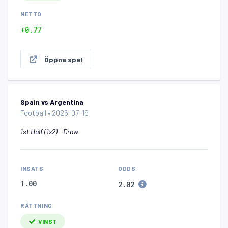
NETTO
+
0.77
Öppna spel
Spain vs Argentina
Football
•
2026-07-19
1st Half (1x2) - Draw
INSATS
ODDS
1.00
2.02
RÄTTNING
VINST