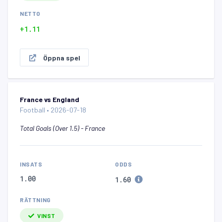
NETTO
+
1.11
Öppna spel
France vs England
Football
•
2026-07-18
Total Goals (Over 1.5) - France
INSATS
ODDS
1.00
1.60
RÄTTNING
VINST