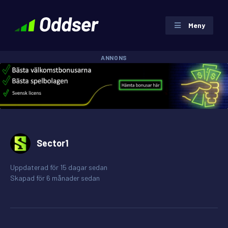
Meny
ANNONS
Sector1
Uppdaterad
för 15 dagar sedan
Skapad
för 6 månader sedan