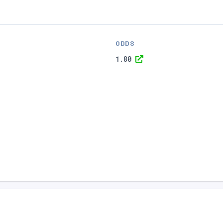
ODDS
1.80