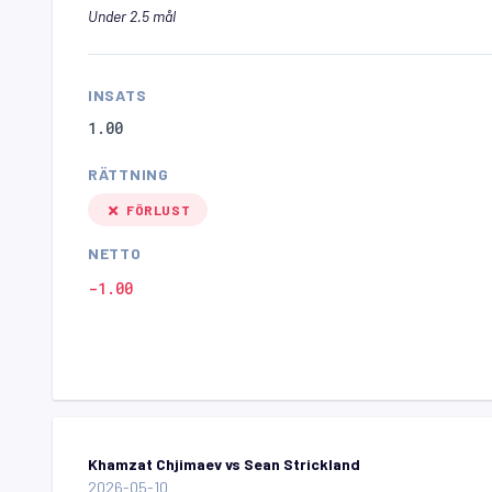
Under 2.5 mål
INSATS
1.00
RÄTTNING
FÖRLUST
NETTO
-1.00
Khamzat Chjimaev vs Sean Strickland
2026-05-10