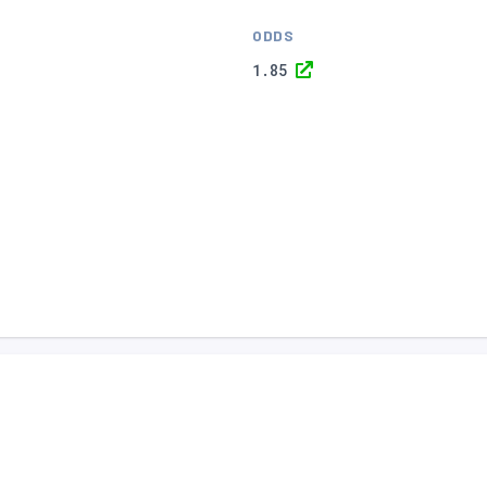
ODDS
1.85