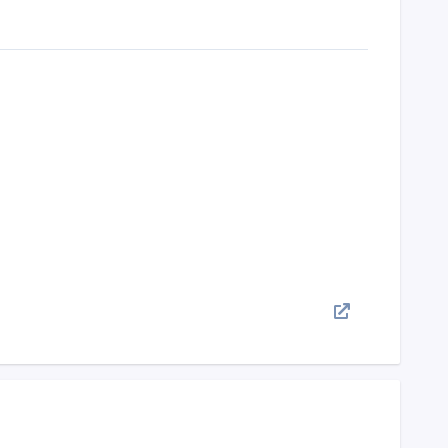
Chatta med likasinnade
Logga in
Bli medlem
ELLER ANSLUT SOM GÄST
Anslut