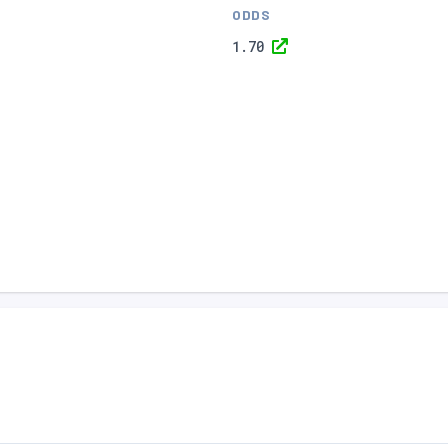
ODDS
1.70