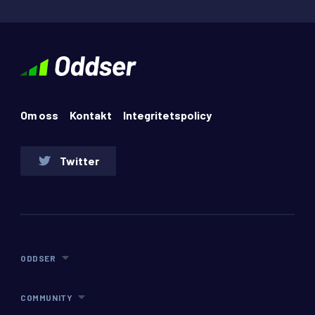
Om oss
Kontakt
Integritetspolicy
Twitter
ODDSER
COMMUNITY