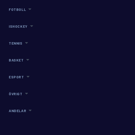
FOTBOLL
ISHOCKEY
TENNIS
BASKET
ESPORT
ÖVRIGT
ANDELAR