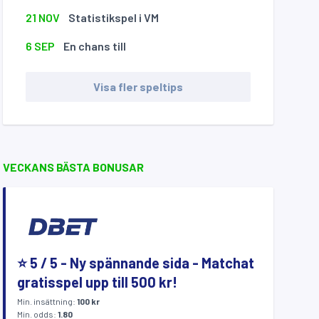
21 NOV
Statistikspel i VM
6 SEP
En chans till
Visa fler speltips
VECKANS BÄSTA BONUSAR
⭐ 5 / 5 - Ny spännande sida - Matchat
gratisspel upp till 500 kr!
Min. insättning:
100 kr
Min. odds:
1.80