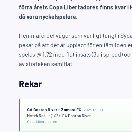
förra årets Copa Libertadores finns kvar i
då vara nyckelspelare.
Hemmafördel väger som vanligt tungt i Syda
pekar på att det är upplagt för en tämligen
spelas @ 1.72 med flat insats (3u i spread) oc
av storleken semiflat.
Rekar
CA Boston River - Zamora FC
2023-02-09
Match Result (1X2): CA Boston River
Copa Libertadores