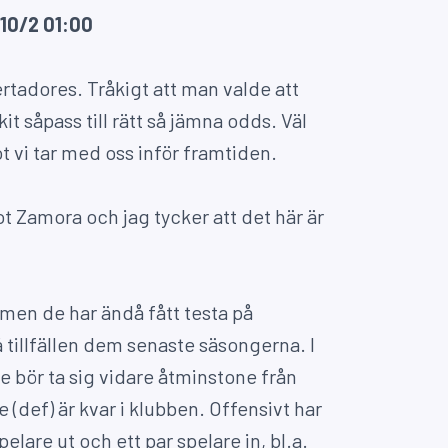
10/2 01:00
ertadores. Tråkigt att man valde att
it såpass till rätt så jämna odds. Väl
t vi tar med oss inför framtiden.
ot Zamora och jag tycker att det här är
men de har ändå fått testa på
tillfällen dem senaste säsongerna. I
e bör ta sig vidare åtminstone från
(def) är kvar i klubben. Offensivt har
elare ut och ett par spelare in, bl.a.