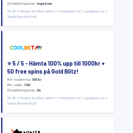
Omsättningskrav:
Inga krav
18+ år // Regler & villkor gäller // stodlinjen.se // spelpaus.se //
Spela Ansvarsfullt
⭐ 5 / 5 - Hämta 100% upp till 1000kr +
50 free spins på Gold Blitz!
Chatten
2 personer online
Min. insättning:
100 kr
Min. odds:
1.80
Omsättningskrav:
6x
18+ år // Regler & villkor gäller // stodlinjen.se // spelpaus.se //
Spela Ansvarsfullt