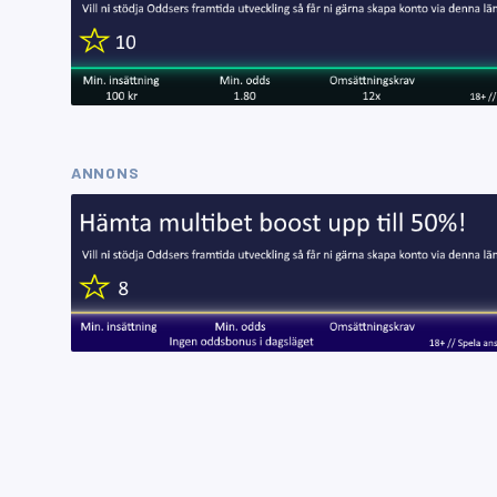
ANNONS