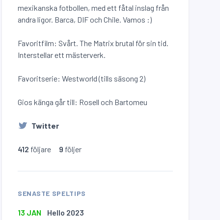
mexikanska fotbollen, med ett fåtal inslag från
andra ligor. Barca, DIF och Chile. Vamos :)
Favoritfilm: Svårt. The Matrix brutal för sin tid.
Interstellar ett mästerverk.
Favoritserie: Westworld (tills säsong 2)
Gios känga går till: Rosell och Bartomeu
Twitter
412
följare
9
följer
SENASTE SPELTIPS
13 JAN
Hello 2023