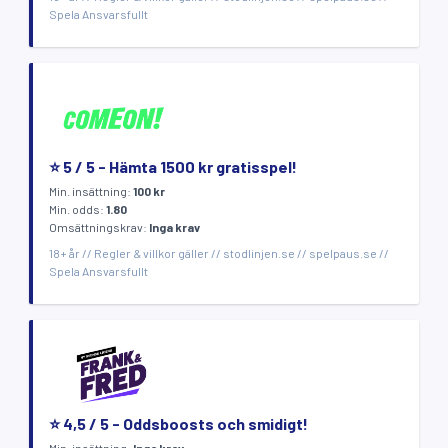
Spela Ansvarsfullt
⭐ 5 / 5 - Hämta 1500 kr gratisspel!
Min. insättning:
100 kr
Min. odds:
1.80
Omsättningskrav:
Inga krav
18+ år // Regler & villkor gäller // stodlinjen.se // spelpaus.se //
Spela Ansvarsfullt
⭐ 4,5 / 5 - Oddsboosts och smidigt!
Min. insättning:
Inga krav