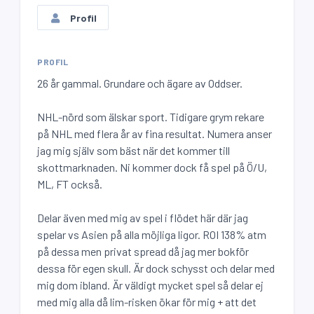
Profil
PROFIL
26 år gammal. Grundare och ägare av Oddser.
NHL-nörd som älskar sport. Tidigare grym rekare
på NHL med flera år av fina resultat. Numera anser
jag mig själv som bäst när det kommer till
skottmarknaden. Ni kommer dock få spel på Ö/U,
ML, FT också.
Delar även med mig av spel i flödet här där jag
spelar vs Asien på alla möjliga ligor. ROI 138% atm
på dessa men privat spread då jag mer bokför
dessa för egen skull. Är dock schysst och delar med
mig dom ibland. Är väldigt mycket spel så delar ej
med mig alla då lim-risken ökar för mig + att det