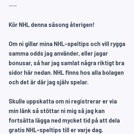
----
Kör NHL denna säsong återigen!
Om ni gillar mina NHL-speltips och vill rygga
samma odds jag använder, eller jagar
bonusar, så har jag samlat några riktigt bra
sidor här nedan. NHL finns hos alla bolagen
och det är där jag själv spelar.
Skulle uppskatta om ni registrerar er via
min länk så stöttar ni mig så jag kan
fortsätta lägga ned mycket tid på att dela
gratis NHL-speltips till er varje dag.