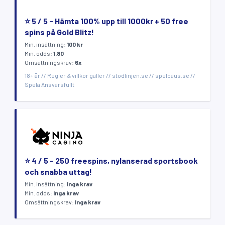
⭐ 5 / 5 - Hämta 100% upp till 1000kr + 50 free
spins på Gold Blitz!
Min. insättning:
100 kr
Min. odds:
1.80
Omsättningskrav:
6x
18+ år // Regler & villkor gäller // stodlinjen.se // spelpaus.se //
Spela Ansvarsfullt
⭐ 4 / 5 - 250 freespins, nylanserad sportsbook
och snabba uttag!
Min. insättning:
Inga krav
Min. odds:
Inga krav
Omsättningskrav:
Inga krav