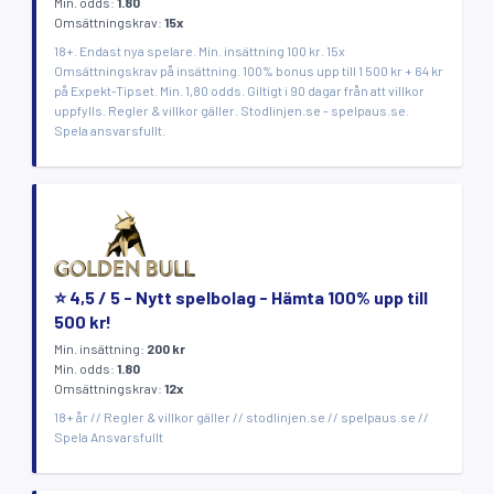
Min. odds:
1.80
Omsättningskrav:
15x
18+. Endast nya spelare. Min. insättning 100 kr. 15x
Omsättningskrav på insättning. 100% bonus upp till 1 500 kr + 64 kr
på Expekt-Tipset. Min. 1,80 odds. Giltigt i 90 dagar från att villkor
uppfylls. Regler & villkor gäller. Stodlinjen.se - spelpaus.se.
Spela ansvarsfullt.
⭐ 4,5 / 5 - Nytt spelbolag - Hämta 100% upp till
500 kr!
Min. insättning:
200 kr
Min. odds:
1.80
Omsättningskrav:
12x
18+ år // Regler & villkor gäller // stodlinjen.se // spelpaus.se //
Spela Ansvarsfullt