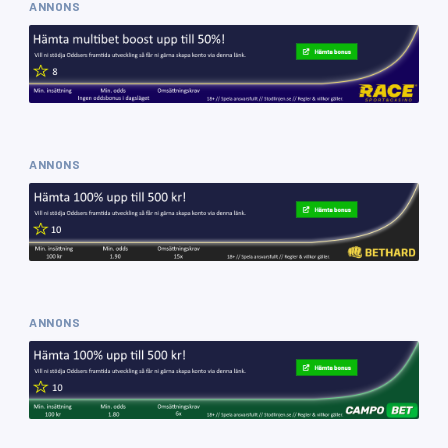
ANNONS
ANNONS
ANNONS