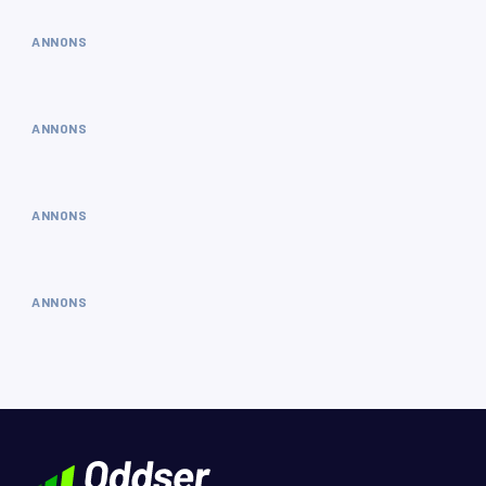
ANNONS
ANNONS
ANNONS
ANNONS