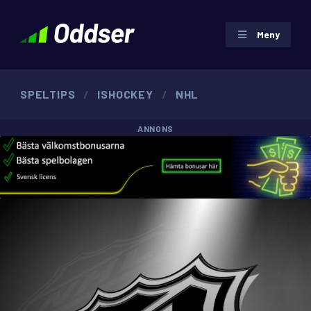
Meny
SPELTIPS
/
ISHOCKEY
/
NHL
ANNONS