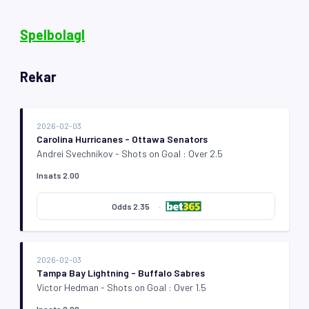
Spelbolagl
Rekar
2026-02-03
Carolina Hurricanes - Ottawa Senators
Andrei Svechnikov - Shots on Goal : Over 2.5
Insats
2.00
Odds
2.35
•
2026-02-03
Tampa Bay Lightning - Buffalo Sabres
Victor Hedman - Shots on Goal : Over 1.5
Insats
2.00