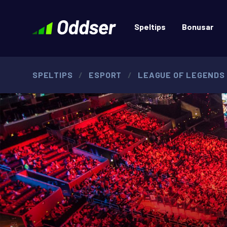
Speltips
Bonusar
SPELTIPS
FOTBOLL
SPELTIPS
/
ESPORT
/
LEAGUE OF LEGENDS
Premier Leagu
Alla speltips
Champions Lea
VIP-rekare
Europa League
Gratis rekare
Sydamerikansk 
Bundesliga / La 
Övrig fotboll