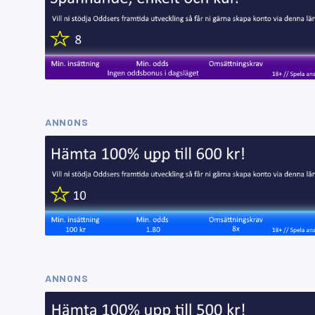
ANNONS
ANNONS