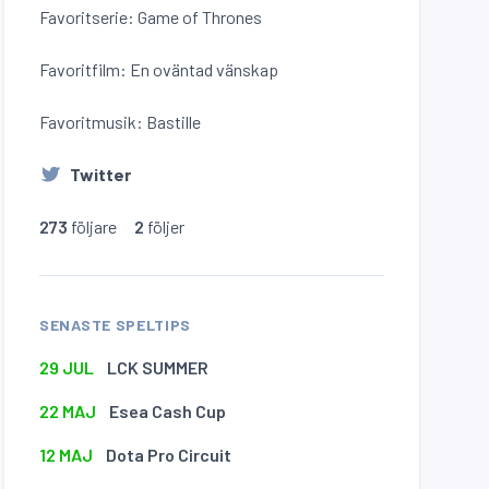
Favoritserie: Game of Thrones
Favoritfilm: En oväntad vänskap
Favoritmusik: Bastille
Twitter
273
följare
2
följer
SENASTE SPELTIPS
29 JUL
LCK SUMMER
22 MAJ
Esea Cash Cup
12 MAJ
Dota Pro Circuit