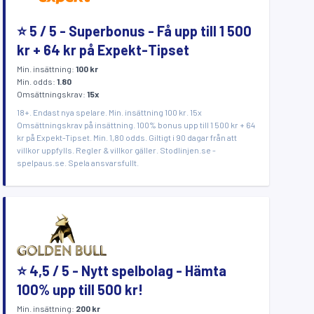
⭐ 5 / 5 - Superbonus - Få upp till 1 500
kr + 64 kr på Expekt-Tipset
Min. insättning:
100 kr
Min. odds:
1.80
Omsättningskrav:
15x
18+. Endast nya spelare. Min. insättning 100 kr. 15x
Omsättningskrav på insättning. 100% bonus upp till 1 500 kr + 64
kr på Expekt-Tipset. Min. 1,80 odds. Giltigt i 90 dagar från att
villkor uppfylls. Regler & villkor gäller. Stodlinjen.se -
spelpaus.se. Spela ansvarsfullt.
⭐ 4,5 / 5 - Nytt spelbolag - Hämta
100% upp till 500 kr!
Min. insättning:
200 kr