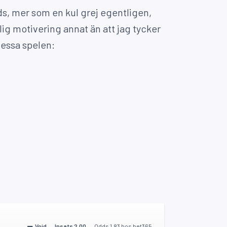
lds, mer som en kul grej egentligen,
tlig motivering annat än att jag tycker
dessa spelen:
Void
Insats
2.00
Odds
1.83
hos
bet365