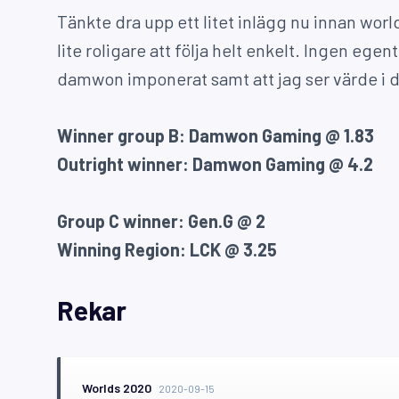
Tänkte dra upp ett litet inlägg nu innan wor
lite roligare att följa helt enkelt. Ingen egen
damwon imponerat samt att jag ser värde i 
Winner group B: Damwon Gaming @ 1.83
Outright winner: Damwon Gaming @ 4.2
Group C winner: Gen.G @ 2
Winning Region: LCK @ 3.25
Rekar
Worlds 2020
2020-09-15