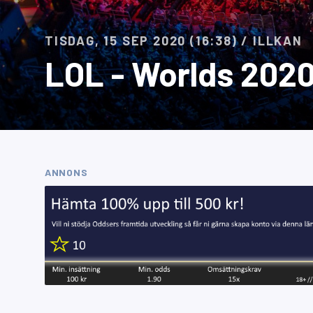
TISDAG, 15 SEP 2020 (16:38)
/
ILLKAN
LOL - Worlds 202
ANNONS