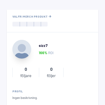
VALFRI MERCH PRODUKT
sizz7
166
%
ROI
0
0
följare
följer
PROFIL
Ingen beskrivning.