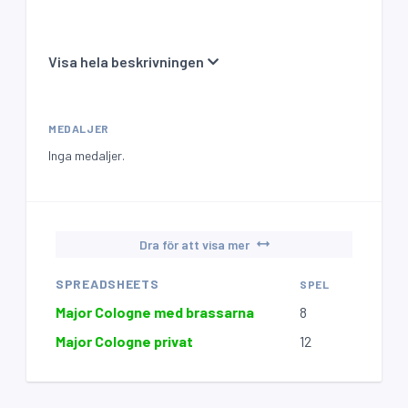
Visa hela beskrivningen
MEDALJER
Inga medaljer.
Dra för att visa mer
SPREADSHEETS
SPEL
LEVA
Major Cologne med brassarna
8
0
Major Cologne privat
12
0