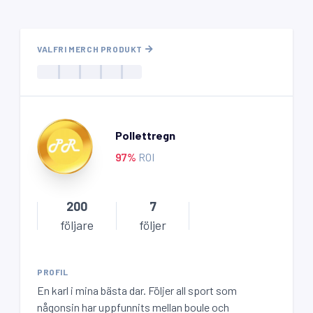
VALFRI MERCH PRODUKT
Pollettregn
97
%
ROI
200
7
följare
följer
PROFIL
En karl i mina bästa dar. Följer all sport som
någonsin har uppfunnits mellan boule och